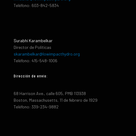
Teléfono: 603-842-5834
Surabhi Karambelkar
Director de Políticas
skarambelkar@lowimpacthydro.org
Teléfono: 415-548-1006
Dirección de envio:
68 Harrison Ave., calle 605, PMB 113938
Boston, Massachusetts, 11 de febrero de 1929
Teléfono: 339-234-9882