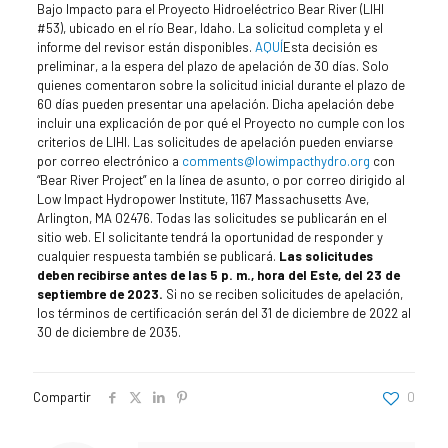
Bajo Impacto para el Proyecto Hidroeléctrico Bear River (LIHI
#53), ubicado en el río Bear, Idaho. La solicitud completa y el
informe del revisor están disponibles.
AQUÍ
Esta decisión es
preliminar, a la espera del plazo de apelación de 30 días. Solo
quienes comentaron sobre la solicitud inicial durante el plazo de
60 días pueden presentar una apelación. Dicha apelación debe
incluir una explicación de por qué el Proyecto no cumple con los
criterios de LIHI. Las solicitudes de apelación pueden enviarse
por correo electrónico a
comments@lowimpacthydro.org
con
“Bear River Project” en la línea de asunto, o por correo dirigido al
Low Impact Hydropower Institute, 1167 Massachusetts Ave,
Arlington, MA 02476. Todas las solicitudes se publicarán en el
sitio web. El solicitante tendrá la oportunidad de responder y
cualquier respuesta también se publicará.
Las solicitudes
deben recibirse antes de las 5 p. m., hora del Este, del 23 de
septiembre de 2023.
Si no se reciben solicitudes de apelación,
los términos de certificación serán del 31 de diciembre de 2022 al
30 de diciembre de 2035.
Compartir
0