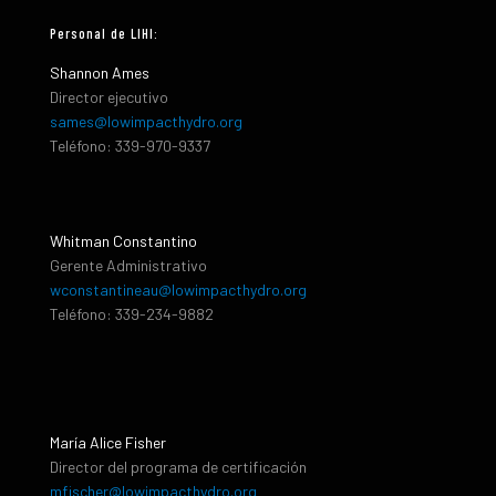
Personal de LIHI:
Shannon Ames
Director ejecutivo
sames@lowimpacthydro.org
Teléfono: 339-970-9337
Whitman Constantino
Gerente Administrativo
wconstantineau@lowimpacthydro.org
Teléfono: 339-234-9882
María Alice Fisher
Director del programa de certificación
mfischer@lowimpacthydro.org