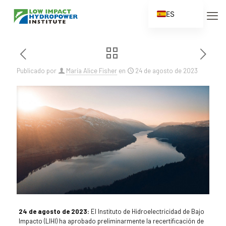
ES
EN
FR
ZH
Publicado por
María Alice Fisher
en
24 de agosto de 2023
ZH_CN
24 de agosto de 2023:
El Instituto de Hidroelectricidad de Bajo
Impacto (LIHI) ha aprobado preliminarmente la recertificación de