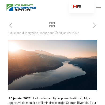
FR
EN
ES
ZH
Publié par
Maryalice Fischer
sur
20 janvier 2022
ZH_CN
20 janvier 2022 :
Le Low Impact Hydropower Institute (LIHI) a
approuvé de manière préliminaire le projet Salmon River situé sur