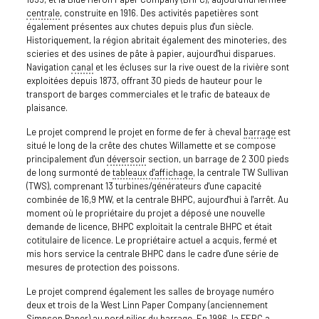
centrale
, construite en 1916. Des activités papetières sont
également présentes aux chutes depuis plus d'un siècle.
Historiquement, la région abritait également des minoteries, des
scieries et des usines de pâte à papier, aujourd'hui disparues.
Navigation
canal
et les écluses sur la rive ouest de la rivière sont
exploitées depuis 1873, offrant 30 pieds de hauteur pour le
transport de barges commerciales et le trafic de bateaux de
plaisance.
Le projet comprend le projet en forme de fer à cheval
barrage
est
situé le long de la crête des chutes Willamette et se compose
principalement d'un
déversoir
section, un barrage de 2 300 pieds
de long surmonté de
tableaux d'affichage
, la centrale TW Sullivan
(TWS), comprenant 13 turbines/générateurs d'une capacité
combinée de 16,9 MW, et la centrale BHPC, aujourd'hui à l'arrêt. Au
moment où le propriétaire du projet a déposé une nouvelle
demande de licence, BHPC exploitait la centrale BHPC et était
cotitulaire de licence. Le propriétaire actuel a acquis, fermé et
mis hors service la centrale BHPC dans le cadre d'une série de
mesures de protection des poissons.
Le projet comprend également les salles de broyage numéro
deux et trois de la West Linn Paper Company (anciennement
Simpson Paper) au nord
pilier
du barrage. En 1996, la FERC a