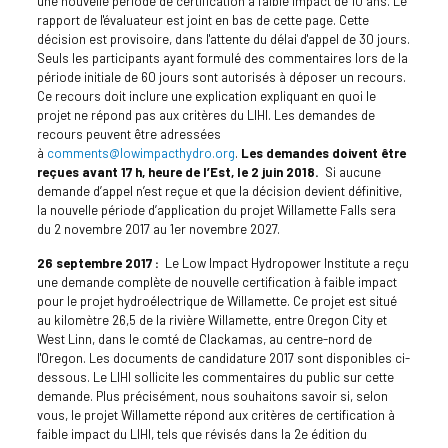
une nouvelle période de certification à faible impact de 10 ans. Le
rapport de l'évaluateur est joint en bas de cette page. Cette
décision est provisoire, dans l'attente du délai d'appel de 30 jours.
Seuls les participants ayant formulé des commentaires lors de la
période initiale de 60 jours sont autorisés à déposer un recours.
Ce recours doit inclure une explication expliquant en quoi le
projet ne répond pas aux critères du LIHI. Les demandes de
recours peuvent être adressées
à
comments@lowimpacthydro.org
.
Les demandes doivent être
reçues avant 17 h, heure de l’Est, le 2 juin 2018.
Si aucune
demande d’appel n’est reçue et que la décision devient définitive,
la nouvelle période d’application du projet Willamette Falls sera
du 2 novembre 2017 au 1er novembre 2027.
26 septembre 2017 :
Le Low Impact Hydropower Institute a reçu
une demande complète de nouvelle certification à faible impact
pour le projet hydroélectrique de Willamette. Ce projet est situé
au kilomètre 26,5 de la rivière Willamette, entre Oregon City et
West Linn, dans le comté de Clackamas, au centre-nord de
l'Oregon. Les documents de candidature 2017 sont disponibles ci-
dessous. Le LIHI sollicite les commentaires du public sur cette
demande. Plus précisément, nous souhaitons savoir si, selon
vous, le projet Willamette répond aux critères de certification à
faible impact du LIHI, tels que révisés dans la 2e édition du