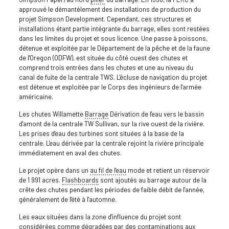
approuvé le démantèlement des installations de production du
projet Simpson Development. Cependant, ces structures et
installations étant partie intégrante du barrage, elles sont restées
dans les limites du projet et sous licence. Une passe à poissons,
détenue et exploitée par le Département de la pêche et de la faune
de l'Oregon (ODFW), est située du côté ouest des chutes et
comprend trois entrées dans les chutes et une au niveau du
canal de fuite de la centrale TWS. L'écluse de navigation du projet
est détenue et exploitée par le Corps des ingénieurs de l'armée
américaine.
Les chutes Willamette
Barrage
Dérivation de l'eau vers le bassin
d'amont de la centrale TW Sullivan, sur la rive ouest de la rivière.
Les prises d'eau des turbines sont situées à la base de la
centrale. L'eau dérivée par la centrale rejoint la rivière principale
immédiatement en aval des chutes.
Le projet opère dans un
au fil de l'eau
mode et retient un réservoir
de 1 991 acres.
Flashboards
sont ajoutés au barrage autour de la
crête des chutes pendant les périodes de faible débit de l'année,
généralement de l'été à l'automne.
Les eaux situées dans la zone d'influence du projet sont
considérées comme dégradées par des contaminations aux