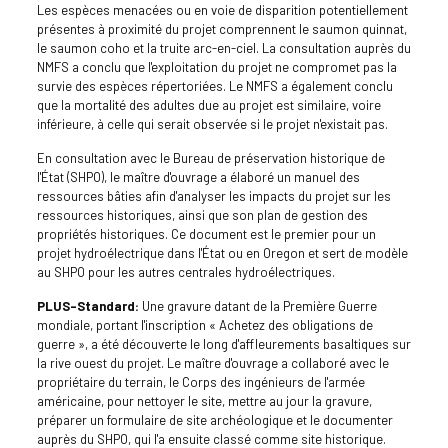
Les espèces menacées ou en voie de disparition potentiellement
présentes à proximité du projet comprennent le saumon quinnat,
le saumon coho et la truite arc-en-ciel. La consultation auprès du
NMFS a conclu que l'exploitation du projet ne compromet pas la
survie des espèces répertoriées. Le NMFS a également conclu
que la mortalité des adultes due au projet est similaire, voire
inférieure, à celle qui serait observée si le projet n'existait pas.
En consultation avec le Bureau de préservation historique de
l'État (SHPO), le maître d'ouvrage a élaboré un manuel des
ressources bâties afin d'analyser les impacts du projet sur les
ressources historiques, ainsi que son plan de gestion des
propriétés historiques. Ce document est le premier pour un
projet hydroélectrique dans l'État ou en Oregon et sert de modèle
au SHPO pour les autres centrales hydroélectriques.
PLUS-Standard:
Une gravure datant de la Première Guerre
mondiale, portant l'inscription « Achetez des obligations de
guerre », a été découverte le long d'affleurements basaltiques sur
la rive ouest du projet. Le maître d'ouvrage a collaboré avec le
propriétaire du terrain, le Corps des ingénieurs de l'armée
américaine, pour nettoyer le site, mettre au jour la gravure,
préparer un formulaire de site archéologique et le documenter
auprès du SHPO, qui l'a ensuite classé comme site historique.