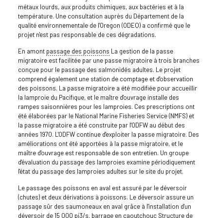
métaux lourds, aux produits chimiques, aux bactéries et à la
température. Une consultation auprès du Département de la
qualité environnementale de l'Oregon (ODEQ) a confirmé que le
projet n'est pas responsable de ces dégradations.
En amont
passage des poissons
La gestion de la passe
migratoire est facilitée par une passe migratoire à trois branches
conçue pour le passage des salmonidés adultes. Le projet
comprend également une station de comptage et d'observation
des poissons. La passe migratoire a été modifiée pour accueillir
la lamproie du Pacifique, et le maître d'ouvrage installe des
rampes saisonnières pour les lamproies. Ces prescriptions ont
été élaborées par le National Marine Fisheries Service (NMFS) et
la passe migratoire a été construite par l'ODFW au début des
années 1970. L'ODFW continue d'exploiter la passe migratoire. Des
améliorations ont été apportées à la passe migratoire, et le
maître d'ouvrage est responsable de son entretien. Un groupe
d'évaluation du passage des lamproies examine périodiquement
l'état du passage des lamproies adultes sur le site du projet.
Le passage des poissons en aval est assuré par le déversoir
(chutes) et deux dérivations à poissons. Le déversoir assure un
passage sûr des saumoneaux en aval grâce à l'installation d'un
déversoir de 15 000 pi3/s.
barrage en caoutchouc
Structure de