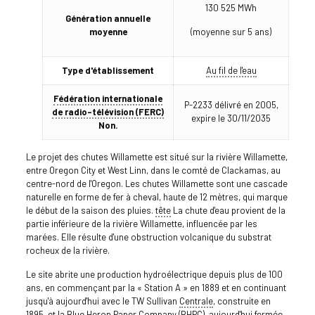
130 525 MWh
Génération annuelle
moyenne
(moyenne sur 5 ans)
Type d'établissement
Au fil de l'eau
Fédération internationale
P-2233 délivré en 2005,
de radio-télévision (FERC)
expire le 30/11/2035
Non.
Le projet des chutes Willamette est situé sur la rivière Willamette,
entre Oregon City et West Linn, dans le comté de Clackamas, au
centre-nord de l'Oregon. Les chutes Willamette sont une cascade
naturelle en forme de fer à cheval, haute de 12 mètres, qui marque
le début de la saison des pluies.
tête
La chute d'eau provient de la
partie inférieure de la rivière Willamette, influencée par les
marées. Elle résulte d'une obstruction volcanique du substrat
rocheux de la rivière.
Le site abrite une production hydroélectrique depuis plus de 100
ans, en commençant par la « Station A » en 1889 et en continuant
jusqu'à aujourd'hui avec le TW Sullivan
Centrale
, construite en
1895, et la Blue Heron Paper Company (BHPC), aujourd'hui fermée