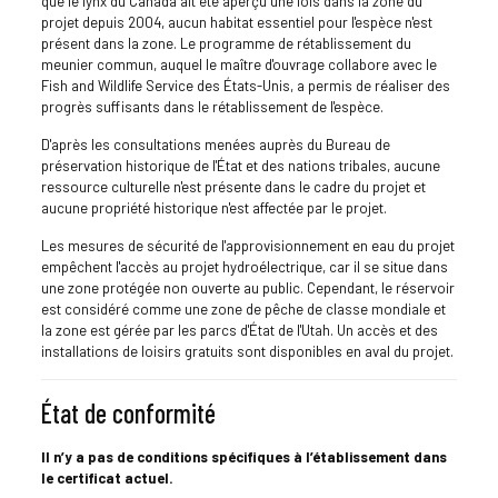
que le lynx du Canada ait été aperçu une fois dans la zone du
projet depuis 2004, aucun habitat essentiel pour l'espèce n'est
présent dans la zone. Le programme de rétablissement du
meunier commun, auquel le maître d'ouvrage collabore avec le
Fish and Wildlife Service des États-Unis, a permis de réaliser des
progrès suffisants dans le rétablissement de l'espèce.
D'après les consultations menées auprès du Bureau de
préservation historique de l'État et des nations tribales, aucune
ressource culturelle n'est présente dans le cadre du projet et
aucune propriété historique n'est affectée par le projet.
Les mesures de sécurité de l'approvisionnement en eau du projet
empêchent l'accès au projet hydroélectrique, car il se situe dans
une zone protégée non ouverte au public. Cependant, le réservoir
est considéré comme une zone de pêche de classe mondiale et
la zone est gérée par les parcs d'État de l'Utah. Un accès et des
installations de loisirs gratuits sont disponibles en aval du projet.
État de conformité
Il n’y a pas de conditions spécifiques à l’établissement dans
le certificat actuel.