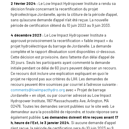
2 février 2024 :
Le Low Impact Hydropower Institute a rendu sa
décision finale concernant la recertification du projet
hydroélectrique Jordanelle, après la clôture de la période d'appel,
sans qu'aucune demande d'appel n'ait été reçue. La nouvelle
période de certification s'étend du 10 juin 2023 au 9 juin 2033.
4 décembre 2023 :
Le Low Impact Hydropower Institute a
approuvé provisoirement la recertification « faible impact » du
projet hydroélectrique du barrage de Jordanelle. La demande
complète et le rapport d'évaluation sont disponibles ci-dessous.
Cette décision est provisoire, dans l'attente d'un délai d'appel de
30 jours. Seuls les participants ayant commenté la demande
initiale pendant ce délai de 60 jours peuvent déposer un recours.
Ce recours doit inclure une explication expliquant en quoi le
projet ne répond pas aux critères du LIHI. Les demandes de
recours peuvent être soumises par courriel à l'adresse suivante :
comments@lowimpacthydro.org
avec « Projet de barrage
Jordanelle » en objet, ou par courrier adressé au Low Impact
Hydropower Institute, 1167 Massachusetts Ave, Arlington, MA
02476. Toutes les demandes seront publiées sur le site web. Le
demandeur aura la possibilité de répondre, et toute réponse sera
également publiée.
Les demandes doivent être reçues avant 17
h, heure de l’Est, le 3 janvier 2024.
Si aucune demande d’appel
n’est reçue, la période de certification sera du 10 juin 2023 au 9