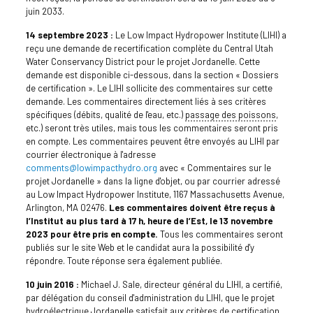
juin 2033.
14 septembre 2023 :
Le Low Impact Hydropower Institute (LIHI) a
reçu une demande de recertification complète du Central Utah
Water Conservancy District pour le projet Jordanelle. Cette
demande est disponible ci-dessous, dans la section « Dossiers
de certification ». Le LIHI sollicite des commentaires sur cette
demande. Les commentaires directement liés à ses critères
spécifiques (débits, qualité de l'eau, etc.)
passage des poissons
,
etc.) seront très utiles, mais tous les commentaires seront pris
en compte. Les commentaires peuvent être envoyés au LIHI par
courrier électronique à l'adresse
comments@lowimpacthydro.org
avec « Commentaires sur le
projet Jordanelle » dans la ligne d'objet, ou par courrier adressé
au Low Impact Hydropower Institute, 1167 Massachusetts Avenue,
Arlington, MA 02476.
Les commentaires doivent être reçus à
l’Institut au plus tard à 17 h, heure de l’Est, le 13 novembre
2023 pour être pris en compte.
Tous les commentaires seront
publiés sur le site Web et le candidat aura la possibilité d'y
répondre. Toute réponse sera également publiée.
10 juin 2016 :
Michael J. Sale, directeur général du LIHI, a certifié,
par délégation du conseil d'administration du LIHI, que le projet
hydroélectrique Jordanelle satisfait aux critères de certification