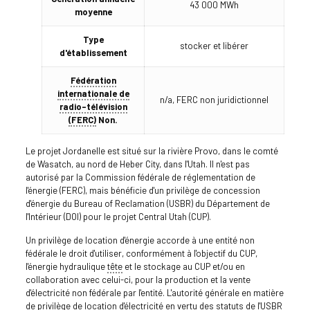
43 000 MWh
moyenne
Type
stocker et libérer
d'établissement
Fédération
internationale de
n/a, FERC non juridictionnel
radio-télévision
(FERC)
Non.
Le projet Jordanelle est situé sur la rivière Provo, dans le comté
de Wasatch, au nord de Heber City, dans l'Utah. Il n'est pas
autorisé par la Commission fédérale de réglementation de
l'énergie (FERC), mais bénéficie d'un privilège de concession
d'énergie du Bureau of Reclamation (USBR) du Département de
l'Intérieur (DOI) pour le projet Central Utah (CUP).
Un privilège de location d'énergie accorde à une entité non
fédérale le droit d'utiliser, conformément à l'objectif du CUP,
l'énergie hydraulique
tête
et le stockage au CUP et/ou en
collaboration avec celui-ci, pour la production et la vente
d'électricité non fédérale par l'entité. L'autorité générale en matière
de privilège de location d'électricité en vertu des statuts de l'USBR