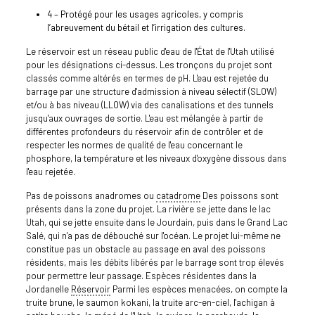
4 – Protégé pour les usages agricoles, y compris
l’abreuvement du bétail et l’irrigation des cultures.
Le réservoir est un réseau public d'eau de l'État de l'Utah utilisé
pour les désignations ci-dessus. Les tronçons du projet sont
classés comme altérés en termes de pH. L'eau est rejetée du
barrage par une structure d'admission à niveau sélectif (SLOW)
et/ou à bas niveau (LLOW) via des canalisations et des tunnels
jusqu'aux ouvrages de sortie. L'eau est mélangée à partir de
différentes profondeurs du réservoir afin de contrôler et de
respecter les normes de qualité de l'eau concernant le
phosphore, la température et les niveaux d'oxygène dissous dans
l'eau rejetée.
Pas de poissons anadromes ou
catadrome
Des poissons sont
présents dans la zone du projet. La rivière se jette dans le lac
Utah, qui se jette ensuite dans le Jourdain, puis dans le Grand Lac
Salé, qui n'a pas de débouché sur l'océan. Le projet lui-même ne
constitue pas un obstacle au passage en aval des poissons
résidents, mais les débits libérés par le barrage sont trop élevés
pour permettre leur passage. Espèces résidentes dans la
Jordanelle
Réservoir
Parmi les espèces menacées, on compte la
truite brune, le saumon kokani, la truite arc-en-ciel, l'achigan à