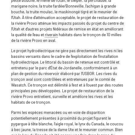
petite bouche, le méné de l'Utah, le swiper, la perchaude, la
marigane noire, la truite fardée/Bonneville, l'achigan à grande
bouche, la truite moulac, le maskinongé tigré et le meunier de
l'Utah. À titre d'atténuation acceptable, le projet de restauration de
la rivière Provo atténue les impacts passés du projet du centre de
l'Utah et d'autres projets fédéraux de remise en état en améliorant
la qualité de l'eau et
riverain
habitats dans le tronçon de 10 milles
de la rivière Provo en aval.
Le projet hydroélectrique ne gère pas directement les rives ni les
bassins versants dans le cadre de l'exploitation de l'installation
hydroélectrique. Le littoral du bassin de retenue est contrôlé et
entretenu par le parc d'État de Jordanelle, conformément à un
plan de gestion du réservoir élaboré par l'USBOR. Les rives du
tronçon aval sont contrôlées et entretenues par le comté de
Wasatch. Ce tronçon est délimité à l'est et à l'ouest par des routes
principales peu développées. Le projet de restauration de la
rivière Provo entretient, surveille et améliore les rives et les
habitats de ce tronçon.
Parmi les espèces menacées ou en voie de disparition
potentiellement présentes à proximité du projet figurent le
pygargue à tête blanche, l'aigle royal, le lynx du Canada, le coucou
à bec jaune, la tresse de la dame Ute et le meunier commun. Bien