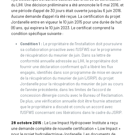
du LIHI. Une décision préliminaire a été annoncée le 6 mai 2016, et
une période d'appel de 30 jours était ouverte jusqu'au 6 juin 2016.
Aucune demande d'appel n'a été reçue. La certification du projet
Jordanelle entre en vigueur le 10 juin 2015 pour une durée de huit
(8) ans, qui expirera le 10 juin 2023. Le certificat comprend la
condition spécifique suivante :
Condition 1 :
Le propriétaire de l'installation doit poursuivre
sa collaboration proactive avec l'USFWS sur le programme
de récupération du meunier de juin. Dans sa lettre de
conformité annuelle adressée au LIHI, le propriétaire doit
fournir une déclaration confirmant qu'il a libéré les flux
engagés, identifiés dans son programme de mise en œuvre
de la récupération du meunier de juin (JSRIP), du projet
Jordanelle pour la récupération du meunier de juin au cours
de l'année précédente, dans les limites de l'accord de
concession d'énergie conclu avec le Bureau of Reclamation.
De plus, une vérification annuelle doit être fournie attestant
que le propriétaire a discuté et conclu un accord avec
l'USFWS concernant ces libérations dans le cadre du JSRIP.
28 octobre 2015 :
Le Low Impact Hydropower Institute a reçu
une demande complète de nouvelle certification « Low Impact »
pour le projet hydroélectrique Jordanelle. Les documents de