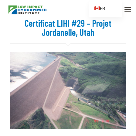
FR
EN
Certificat LIHI #29 – Projet
ES
Jordanelle, Utah
ZH
ZH_CN