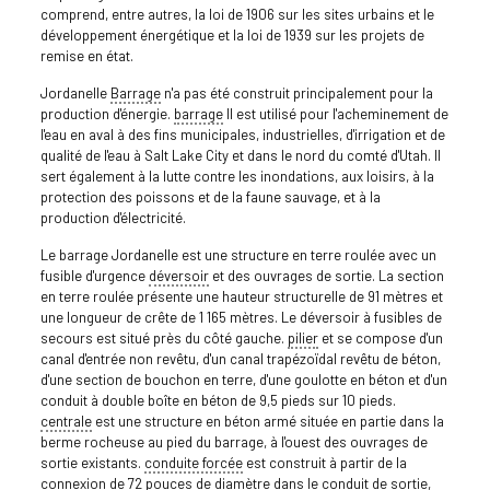
comprend, entre autres, la loi de 1906 sur les sites urbains et le
développement énergétique et la loi de 1939 sur les projets de
remise en état.
Jordanelle
Barrage
n'a pas été construit principalement pour la
production d'énergie.
barrage
Il est utilisé pour l'acheminement de
l'eau en aval à des fins municipales, industrielles, d'irrigation et de
qualité de l'eau à Salt Lake City et dans le nord du comté d'Utah. Il
sert également à la lutte contre les inondations, aux loisirs, à la
protection des poissons et de la faune sauvage, et à la
production d'électricité.
Le barrage Jordanelle est une structure en terre roulée avec un
fusible d'urgence
déversoir
et des ouvrages de sortie. La section
en terre roulée présente une hauteur structurelle de 91 mètres et
une longueur de crête de 1 165 mètres. Le déversoir à fusibles de
secours est situé près du côté gauche.
pilier
et se compose d'un
canal d'entrée non revêtu, d'un canal trapézoïdal revêtu de béton,
d'une section de bouchon en terre, d'une goulotte en béton et d'un
conduit à double boîte en béton de 9,5 pieds sur 10 pieds.
centrale
est une structure en béton armé située en partie dans la
berme rocheuse au pied du barrage, à l'ouest des ouvrages de
sortie existants.
conduite forcée
est construit à partir de la
connexion de 72 pouces de diamètre dans le conduit de sortie,