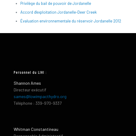
Privilège du bail de pouvoir de Jordanelle
Accord d'exploitation Jordanelle-Deer Creek
Évaluation environnementale du réservoir Jordanelle 2012
Personnel du LIHI :
Shannon Ames
Directeur exécutif
sames@lowimpacthydro.org
Téléphone : 339-970-9337
Whitman Constantineau
Responsable Administratif