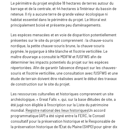
Le périmètre du projet englobe 18 hectares de terres autour du
barrage et de la centrale, et 44 hectares à l'intérieur du bassin de
retenue. Il n'y a aucune terre de grande valeur écologique ni
habitat essentiel dans le périmètre du projet. Le littoral est
principalement boisé et présente peu d'aménagements.
Les espèces menacées et en voie de disparition potentiellement
présentes sur le site du projet comprennent : la chauve-souris
nordique, la petite chauve-souris brune, la chauve-souris
pygmée, le pygargue à tête blanche et l'isotrie verticillée. Le
maître d'ouvrage a consulté le MDIFW et l'USFWS afin de
déterminer les impacts potentiels du projet sur les espèces
répertoriées. Afin de garantir l'absence d'impact sur les chauves-
souris et l'isotrie verticillée, une consultation avec l'USFWS et une
étude de terrain doivent être réalisées avant le début des travaux
de construction sur le site du projet.
Les ressources culturelles et historiques comprennent un site
archéologique, « Great Falls », qui, sur la base d'études de site, a
été jugé non éligible à l'inscription sur la Liste du patrimoine
mondial.
Registre national des lieux historiques
Un accord
programmatique (AP) a été signé entre la FERC, le Conseil
consultatif pour la préservation historique et le Responsable de
la préservation historique de l'État du Maine (SHPO) pour gérer dix