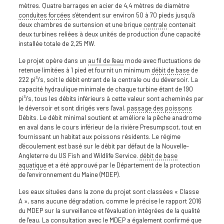
mètres. Quatre barrages en acier de 4,4 mètres de diamètre
conduites forcées
s'étendent sur environ 50 à 70 pieds jusqu'à
deux chambres de surtension et une brique
centrale
contenait
deux turbines reliées à deux unités de production d'une capacité
installée totale de 2,25 MW.
Le projet opère dans un
au fil de l'eau
mode avec fluctuations de
retenue limitées à 1 pied et fournit un minimum
débit de base
de
222 pi³/s, soit le débit entrant de la centrale ou du déversoir. La
capacité hydraulique minimale de chaque turbine étant de 190
pi³/s, tous les débits inférieurs à cette valeur sont acheminés par
le déversoir et sont dirigés vers l'aval.
passage des poissons
Débits. Le débit minimal soutient et améliore la pêche anadrome
en aval dans le cours inférieur de la rivière Presumpscot, tout en
fournissant un habitat aux poissons résidents. Le régime
d'écoulement est basé sur le débit par défaut de la Nouvelle-
Angleterre du US Fish and Wildlife Service.
débit de base
aquatique
et a été approuvé par le Département de la protection
de l'environnement du Maine (MDEP).
Les eaux situées dans la zone du projet sont classées « Classe
A », sans aucune dégradation, comme le précise le rapport 2016
du MDEP sur la surveillance et l'évaluation intégrées de la qualité
de l'eau. La consultation avec le MDEP a également confirmé que