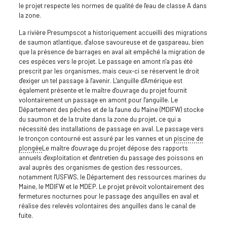
le projet respecte les normes de qualité de l'eau de classe A dans
la zone.
La rivière Presumpscot a historiquement accueilli des migrations
de saumon atlantique, d'alose savoureuse et de gaspareau, bien
que la présence de barrages en aval ait empêché la migration de
ces espèces vers le projet. Le passage en amont n'a pas été
prescrit par les organismes, mais ceux-ci se réservent le droit
d'exiger un tel passage à l'avenir. L'anguille d'Amérique est
également présente et le maître d'ouvrage du projet fournit
volontairement un passage en amont pour l'anguille. Le
Département des pêches et de la faune du Maine (MDIFW) stocke
du saumon et de la truite dans la zone du projet, ce qui a
nécessité des installations de passage en aval. Le passage vers
le tronçon contourné est assuré par les vannes et un
piscine de
plongée
Le maître d'ouvrage du projet dépose des rapports
annuels d'exploitation et d'entretien du passage des poissons en
aval auprès des organismes de gestion des ressources,
notamment l'USFWS, le Département des ressources marines du
Maine, le MDIFW et le MDEP. Le projet prévoit volontairement des
fermetures nocturnes pour le passage des anguilles en aval et
réalise des relevés volontaires des anguilles dans le canal de
fuite.