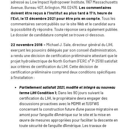
adressé au Low Impact Hydropower Institute, 1167 Massachusetts
Avenue, Bureau 407, Arlington, MA 02476.
Les commentaires
doivent être reçus à l’Institut au plus tard à 17 h, heure de
l’Est, le 13 décembre 2021 pour être pris en compte.
Tous les
commentaires seront publiés sur le site Web et le candidat aura
la possibilité d'y répondre. Toute réponse sera également publiée.
Le dossier de candidature complet se trouve ci-dessous.
22 novembre 2016 –
Michael J. Sale, directeur général du LIHI,
exerçant les pouvoirs délégués par son conseil d'administration,
a rendu une décision de certification préliminaire attestant que le
projet hydroélectrique de North Gorham (FERC n° P-2519) satisfait
aux critères de certification du LIHI. Cette décision de
certification préliminaire comprend deux conditions spécifiques
à l'installation :
Partiellement satisfait 2021, modifié et intégré au nouveau
terme LIHI
Condition 1;
Dans les 90 jours suivant la
certification du LIHI, le propriétaire devra engager des
discussions proactives avec le MDMR et l'USFWS
concernant la construction future d'une passe migratoire en
amont pour l'anguille d'Amérique sur le site et la mise en
œuvre de mesures appropriées pour faciliter la descente en
toute sécurité de l'anguille d'Amérique. Les travaux de