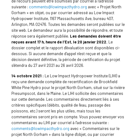
de recours peuvent être soumises par courriel à l'adresse
suivante :
comments@lowimpacthydro.org
avec « Projet North
Gorham » en objet, ou par courrier adressé au Low Impact
Hydropower Institute, 1167 Massachusetts Ave, bureau 407,
Arlington, MA 02476. Toutes les demandes seront publiées sur le
site web. Le demandeur aura la possibilité de répondre, et toute
réponse sera également publiée.
Les demandes doivent être
reçues avant 17 h, heure de l’Est, le 20 janvier 2022.
Le
dossier complet et le rapport d'évaluation sont disponibles ci-
dessous. Si aucune demande d'appel n'est reçue et que la
décision devient définitive, la période de certification du projet
s'étendra du 27 avril 2021 au 26 avril 2026.
14 octobre 2021 :
Le Low Impact Hydropower Institute (LIHI) a
reçu une demande complète de recertification de Brookfield
White Pine Hydro pour le projet North Gorham, situé sur la rivière
Presumpscot, dans le Maine. Le LIHI sollicite des commentaires
sur cette demande. Les commentaires directement liés à ses
critères spécifiques (débits, qualité de l'eau, passage des
poissons, etc.) seront les plus utiles, mais tous les
commentaires seront pris en compte. Vous pouvez envoyer vos
commentaires au LIHI par courriel à l'adresse suivante :
comments@lowimpacthydro.org
avec « Commentaires sur le
projet North Gorham » dans la ligne d'objet, ou par courrier