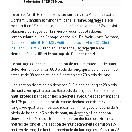
télévision (FERC)
Non.
Le projet North Gorham est situé sur la rivière Presumpscot à
Gorham, Standish et Windham, dans le Maine.
barrage
Il a été
construit en 1915 et le projet est entré en service en 1925. Il existe
plusieurs barrages sur la rivière Presumpscot : depuis
l’embouchure du lac Sebago, on trouve : Eel Weir, North Gorham,
Dundee,
Gambo (LIHI #139)
,
Petites Chutes (LIHI #140)
,
Chutes
Mallison (LIHI #141)
, l'ancien Sacarappa
Barrage
qui a été
démantelé en 2019, et le barrage de Cumberland Mills.
Le barrage comprend une section de mur en maçonnerie sans
débordement d'environ 600 pieds de long, qui crée un bassin de
retenue de 98 acres et une bifurcation de 470 pieds de long.
Une section d'admission d'environ 51,5 pieds de long et 28 pieds
de haut avec quatre
portes
9,5 pieds de large sur 9,5 pieds de
haut, protégé par des grilles à déchets avec un espacement libre
de 1,25 pouce, une section de vanne d'écluse d'environ 47 pieds de
long avec quatre vannes coulissantes immergées chacune de 4
pieds de large sur 5 pieds de haut, un
déversoir
Une section
d'environ 78 mètres de long, une section d'écluse d'environ 4,7
mètres de long et une section de mur d'étanchéité d'environ 11,5
mètres de long. La hauteur maximale du barrage est d'environ 7,3