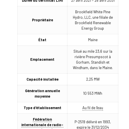
Durée du certificat LIHI
27 avril 2021 – 26 avril 2031
Brookfield White Pine
Hydro, LLC, une filiale de
Propriétaire
Brookfield Renewable
Energy Group
État
Maine
Situé au mile 23,6 sur la
rivière Presumpscot à
Emplacement
Gorham, Standish et
Windham, dans le Maine.
Capacité installée
2,25 MW
Génération annuelle
10 553 MWh
moyenne
Type d'établissement
Au fil de l'eau
Fédération
P-2519 délivré en 1993,
internationale de radio-
expire le 31/12/2034