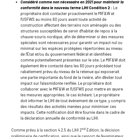
Considéré comme non nécessaire en 2021 pour maintenir la
conformité dans le nouveau terme LIHI
Condition 2 :
Le
propriétaire doit contacter proactivement le MIF&W et
l'USFWS au moins 60 jours avant toute activité de
construction affectant des terrains non aménagés ou des
structures susceptibles de servir d'habitat de repos à la
chauve-souris nordique, afin de déterminer si des mesures
spéciales sont nécessaires pour garantir un impact nul ou
minimal sur les espèces protégées répertoriées au niveau
de l'État et/ou du gouvernement fédéral et identifiées
comme potentiellement présentes sur le site. Le MIF&W doit
également être contacté dans les 60 jours précédant tout
rabattement prévu du niveau de la retenue qui exposerait
une partie importante du fond de la rivière, afin d'éviter tout
impact sur l'alasmidonte renflée. Le propriétaire doit
collaborer avec le MIF&W et l'USFWS pour mettre en œuvre
les mesures appropriées, le cas échéant. Le propriétaire
doit informer le LIHI de tout événement de ce type, y compris
des résultats des activités menées pour minimiser ces
impacts. Cette notification doit être fournie dans le cadre de
la déclaration annuelle de conformité au LIHI.
nd
Comme prévu à la section 4.2.5 du LIHI 2
Édition, la décision
préliminaire de certification, ainsi que le rapport de l'examinateur