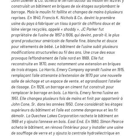
John Downer & Co. acheta le terrain autour du moulin en 1825 et y
construisit un bâtiment en briques de six étages surplombant le
barrage. Mais le moulin fit faillite et changea de mains à plusieurs
reprises. En 1840, Francis K. Nichols & Co. devint la première
usine du pays à fabriquer un tissu à partir de chiffons doux et de
laine vierge recyclés, appelé « shoddy ». JC Parker fut
propriétaire de l'usine de 1857 à 1906, qui devint, paraît-il, le plus
grand producteur américain de flanelle fine, blanche et douce
pour vêtements de bébé. Le bâtiment de l'usine subit plusieurs
modifications structurelles au fil des ans. Une crue des eaux
provoqua l'effondrement de l'aile nord en 1869. Elle fut
reconstruite en 1870, avec notamment une extension en briques
de trois étages. La Harris, Emery Company agrandit l'usine en 1915,
remplaçant l'aile attenante à l'extension de 1870 par une nouvelle
salle de séchage et un espace de vente, et agrandissant l'atelier
de tissage. En 1926, un barrage en ciment fut construit pour
remplacer le barrage en bois. La Harris, Emery ferma l'usine en
1951. Elle changea plusieurs fois de mains et finit par appartenir à
John Cone, Sr. dans les années 1950. Cone considérait les étages
supérieurs du bâtiment et l'aile est comme dangereux et les fit
démolir. La Quechee Lakes Corporation racheta le bâtiment en
1969 et y ajouta l'annexe en bois. East End. En 1980, Simon Pearce
acheta le bâtiment, en rénova l'intérieur pour y installer une usine
de soufflage de verre et y ajouta la centrale hydroélectrique en