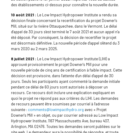
des établissements ci-dessus pour connaître la nouvelle durée.
10 août 2021 :
Le Low Impact Hydropower Institute a rendu sa
décision finale concernant la recertification du projet Downer's
Mill, situé sur la rivière Ottauquechee, dans le Vermont. Le délai
d'appel de 30 jours s'est terminé le 7 août 2021 et aucun appel n'a
été déposé. Par conséquent, la décision de recertifier le projet
est désormais définitive. La nouvelle période d'appel s'étend du 3
mars 2020 au 2 mars 2025.
8 juillet 2021 :
Le Low Impact Hydropower Institute (LIHI) a
approuvé provisoirement le projet Downer's Mill pour une
nouvelle période de cinq ans de certification à faible impact. Cette
décision est provisoire, dans l'attente d'un délai d'appel de 30
jours. Seuls les participants ayant commenté la demande initiale
pendant ce délai de 60 jours sont autorisés à déposer un
recours. Ce recours doit inclure une explication expliquant en
quoi le projet ne répond pas aux critères du LIHI. Les demandes
de recours peuvent être soumises par courriel à l'adresse
suivante :
comments@lowimpacthydro.org
avec « Projet
Downer's Mill » en objet, ou par courrier adressé au Low Impact
Hydropower Institute, 1167 Massachusetts Ave, bureau 407,
Arlington, MA 02476. Toutes les demandes seront publiées sur le
site web. Le demandeur aura la possibilité de répondre, et toute