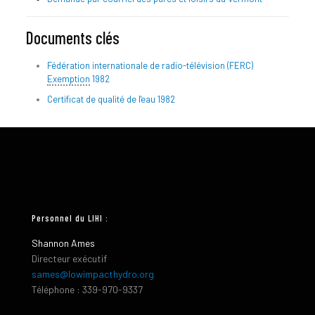
Documents clés
Fédération internationale de radio-télévision (FERC)
Exemption
1982
Certificat de qualité de l'eau 1982
Personnel du LIHI :
Shannon Ames
Directeur exécutif
sames@lowimpacthydro.org
Téléphone : 339-970-9337