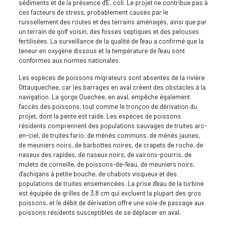
sédiments et de la présence d'E. coli. Le projet ne contribue pas à
ces facteurs de stress, probablement causés par le
ruissellement des routes et des terrains aménagés, ainsi que par
un terrain de golf voisin, des fosses septiques et des pelouses
fertilisées. La surveillance de la qualité de l'eau a confirmé que la
teneur en oxygène dissous et la température de l'eau sont
conformes aux normes nationales.
Les espèces de poissons migrateurs sont absentes de la rivière
Ottauquechee, car les barrages en aval créent des obstacles à la
navigation. La gorge Quechee, en aval, empêche également
l'accès des poissons, tout comme le tronçon de dérivation du
projet, dont la pente est raide. Les espèces de poissons
résidents comprennent des populations sauvages de truites arc-
en-ciel, de truites fario, de ménés communs, de ménés jaunes,
de meuniers noirs, de barbottes noires, de crapets de roche, de
naseux des rapides, de naseux noirs, de vairons-pourris, de
mulets de corneille, de poissons-de-l'eau, de meuniers noirs,
d'achigans à petite bouche, de chabots visqueux et des
populations de truites ensemencées. La prise d'eau de la turbine
est équipée de grilles de 3,8 cm qui excluent la plupart des gros
poissons, et le débit de dérivation offre une voie de passage aux
poissons résidents susceptibles de se déplacer en aval.