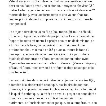
s'étend sur environ 0,4 mile en amont jusqu'à une île et couvre
environ neuf acres avec une profondeur moyenne d'environ 1,80
mètre. Le barrage crée un court tronçon contourné d'environ 32
mètres de long, avec une forte pente et une valeur d'habitat
limitée, principalement composé de corniches, tout comme le
tronçon aval.
Le projet opère dans un
au fil de l'eau
mode.
Afflux
Le débit du
projet est régulé par le débit du projet Taftsville en amont et par
l'apport de petits affluents. Le projet assure un débit minimal de
22 pi³/s dans le tronçon de dérivation en maintenant une
profondeur d'eau minimale de 0,5 pouce sur toute la face du
barrage. Le régime d'écoulement a été élaboré à partir d'une
étude de démonstration d'écoulement en consultation avec
l'Agence des ressources naturelles du Vermont (Vermont Agency
of Natural Resources) et vise à protéger le biote aquatique et la
qualité de l'eau.
Les eaux situées dans le périmètre du projet sont classées B(2),
adaptées à la biodiversité aquatique, aux loisirs de contact
primaire, à l'approvisionnement public en eau après traitement et
à la qualité esthétique. La rivière en aval du projet est considérée
comme soumise à plusieurs contraintes en raison des
nutriments, de l'enrichissement organique, de la température, des