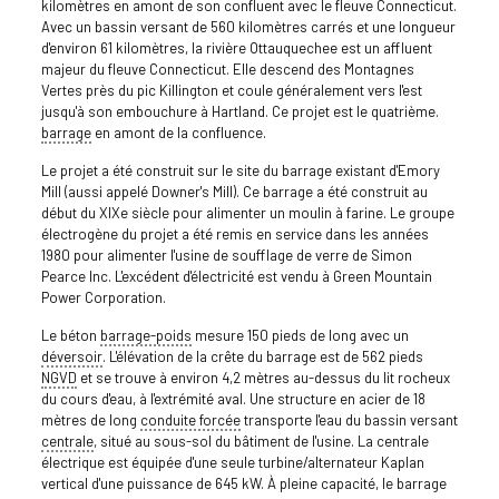
kilomètres en amont de son confluent avec le fleuve Connecticut.
Avec un bassin versant de 560 kilomètres carrés et une longueur
d'environ 61 kilomètres, la rivière Ottauquechee est un affluent
majeur du fleuve Connecticut. Elle descend des Montagnes
Vertes près du pic Killington et coule généralement vers l'est
jusqu'à son embouchure à Hartland. Ce projet est le quatrième.
barrage
en amont de la confluence.
Le projet a été construit sur le site du barrage existant d'Emory
Mill (aussi appelé Downer's Mill). Ce barrage a été construit au
début du XIXe siècle pour alimenter un moulin à farine. Le groupe
électrogène du projet a été remis en service dans les années
1980 pour alimenter l'usine de soufflage de verre de Simon
Pearce Inc. L'excédent d'électricité est vendu à Green Mountain
Power Corporation.
Le béton
barrage-poids
mesure 150 pieds de long avec un
déversoir
. L'élévation de la crête du barrage est de 562 pieds
NGVD
et se trouve à environ 4,2 mètres au-dessus du lit rocheux
du cours d'eau, à l'extrémité aval. Une structure en acier de 18
mètres de long
conduite forcée
transporte l'eau du bassin versant
centrale
, situé au sous-sol du bâtiment de l'usine. La centrale
électrique est équipée d'une seule turbine/alternateur Kaplan
vertical d'une puissance de 645 kW. À pleine capacité, le barrage