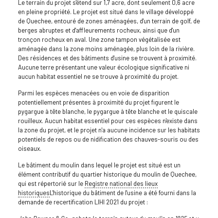
Le terrain du projet s'étend sur 1,7 acre, dont seulement 0,6 acre
en pleine propriété. Le projet est situé dans le village développé
de Quechee, entouré de zones aménagées, d'un terrain de golf, de
berges abruptes et d'affleurements rocheux, ainsi que d'un
tronçon rocheux en aval. Une zone tampon végétalisée est
aménagée dans la zone moins aménagée, plus loin de la rivière.
Des résidences et des bâtiments d'usine se trouvent à proximité.
Aucune terre présentant une valeur écologique significative ni
aucun habitat essentiel ne se trouve à proximité du projet.
Parmi les espèces menacées ou en voie de disparition
potentiellement présentes à proximité du projet figurent le
pygargue à tête blanche, le pygargue à tête blanche et le quiscale
rouilleux. Aucun habitat essentiel pour ces espèces n'existe dans
la zone du projet, et le projet n'a aucune incidence sur les habitats
potentiels de repos ou de nidification des chauves-souris ou des
oiseaux.
Le bâtiment du moulin dans lequel le projet est situé est un
élément contributif du quartier historique du moulin de Quechee,
qui est répertorié sur le
Registre national des lieux
historiques
L'historique du bâtiment de l'usine a été fourni dans la
demande de recertification LIHI 2021 du projet :