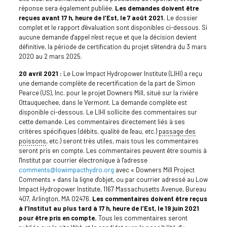
réponse sera également publiée.
Les demandes doivent être
reçues avant 17 h, heure de l’Est, le 7 août 2021.
Le dossier
complet et le rapport d'évaluation sont disponibles ci-dessous. Si
aucune demande d'appel n'est reçue et que la décision devient
définitive, la période de certification du projet s'étendra du 3 mars
2020 au 2 mars 2025.
20 avril 2021 :
Le Low Impact Hydropower Institute (LIHI) a reçu
une demande complète de recertification de la part de Simon
Pearce (US), Inc. pour le projet Downers Mill, situé sur la rivière
Ottauquechee, dans le Vermont. La demande complète est
disponible ci-dessous. Le LIHI sollicite des commentaires sur
cette demande. Les commentaires directement liés à ses
critères spécifiques (débits, qualité de l'eau, etc.)
passage des
poissons
, etc.) seront très utiles, mais tous les commentaires
seront pris en compte. Les commentaires peuvent être soumis à
l'Institut par courrier électronique à l'adresse
comments@lowimpacthydro.org
avec « Downers Mill Project
Comments » dans la ligne d'objet, ou par courrier adressé au Low
Impact Hydropower Institute, 1167 Massachusetts Avenue, Bureau
407, Arlington, MA 02476.
Les commentaires doivent être reçus
à l’Institut au plus tard à 17 h, heure de l’Est, le 19 juin 2021
pour être pris en compte.
Tous les commentaires seront