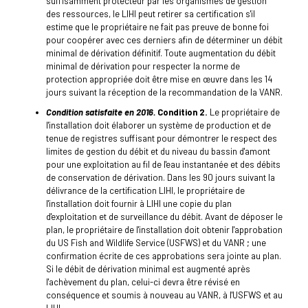
suffisamment protecteur par les organismes de gestion
des ressources, le LIHI peut retirer sa certification s'il
estime que le propriétaire ne fait pas preuve de bonne foi
pour coopérer avec ces derniers afin de déterminer un débit
minimal de dérivation définitif. Toute augmentation du débit
minimal de dérivation pour respecter la norme de
protection appropriée doit être mise en œuvre dans les 14
jours suivant la réception de la recommandation de la VANR.
Condition satisfaite en 2016.
Condition 2.
Le propriétaire de
l'installation doit élaborer un système de production et de
tenue de registres suffisant pour démontrer le respect des
limites de gestion du débit et du niveau du bassin d'amont
pour une exploitation au fil de l'eau instantanée et des débits
de conservation de dérivation. Dans les 90 jours suivant la
délivrance de la certification LIHI, le propriétaire de
l'installation doit fournir à LIHI une copie du plan
d'exploitation et de surveillance du débit. Avant de déposer le
plan, le propriétaire de l'installation doit obtenir l'approbation
du US Fish and Wildlife Service (USFWS) et du VANR ; une
confirmation écrite de ces approbations sera jointe au plan.
Si le débit de dérivation minimal est augmenté après
l'achèvement du plan, celui-ci devra être révisé en
conséquence et soumis à nouveau au VANR, à l'USFWS et au