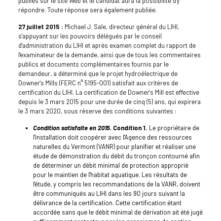
publiés sur le site Web et le candidat aura la possibilité d'y
répondre. Toute réponse sera également publiée.
27 juillet 2015 :
Michael J. Sale, directeur général du LIHI,
s'appuyant sur les pouvoirs délégués par le conseil
d'administration du LIHI et après examen complet du rapport de
l'examinateur de la demande, ainsi que de tous les commentaires
publics et documents complémentaires fournis par le
demandeur, a déterminé que le projet hydroélectrique de
Downer's Mills (FERC n° 5195-001) satisfait aux critères de
certification du LIHI. La certification de Downer's Mill est effective
depuis le 3 mars 2015 pour une durée de cinq (5) ans, qui expirera
le 3 mars 2020, sous réserve des conditions suivantes :
Condition satisfaite en 2015.
Condition 1.
Le propriétaire de
l'installation doit coopérer avec l'Agence des ressources
naturelles du Vermont (VANR) pour planifier et réaliser une
étude de démonstration du débit du tronçon contourné afin
de déterminer un débit minimal de protection approprié
pour le maintien de l'habitat aquatique. Les résultats de
l'étude, y compris les recommandations de la VANR, doivent
être communiqués au LIHI dans les 90 jours suivant la
délivrance de la certification. Cette certification étant
accordée sans que le débit minimal de dérivation ait été jugé