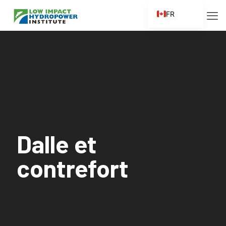
FR
EN
ES
ZH
ZH_CN
Dalle et
contrefort