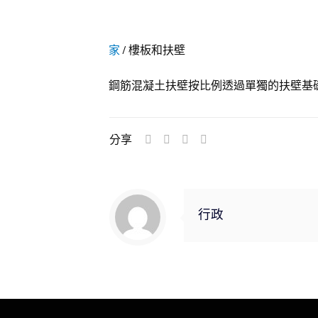
家
/
樓板和扶壁
鋼筋混凝土扶壁按比例透過單獨的扶壁基
分享
行政