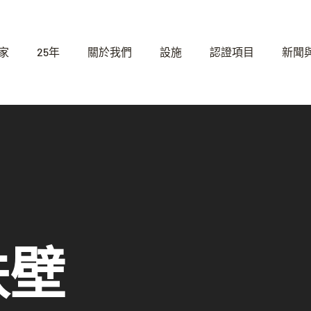
家
25年
關於我們
設施
認證項目
新聞
扶壁