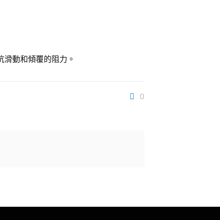
抗滑動和傾覆的阻力。
0