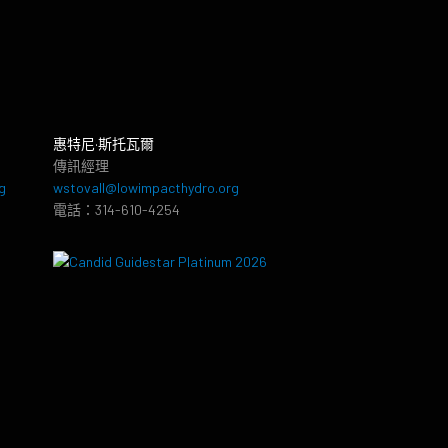
惠特尼·斯托瓦爾
傳訊經理
g
wstovall@lowimpacthydro.org
電話：314-610-4254
8