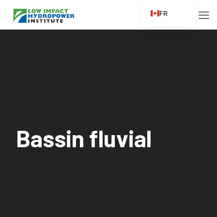
FR
EN
ES
ZH
ZH_CN
Bassin fluvial