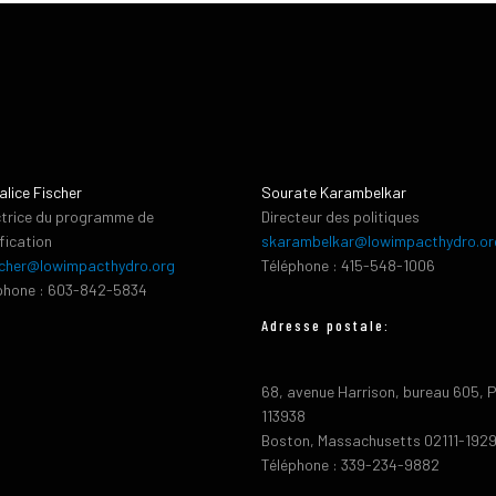
alice Fischer
Sourate Karambelkar
ctrice du programme de
Directeur des politiques
ification
skarambelkar@lowimpacthydro.or
cher@lowimpacthydro.org
Téléphone : 415-548-1006
phone : 603-842-5834
Adresse postale:
68, avenue Harrison, bureau 605, 
113938
Boston, Massachusetts 02111-192
Téléphone : 339-234-9882