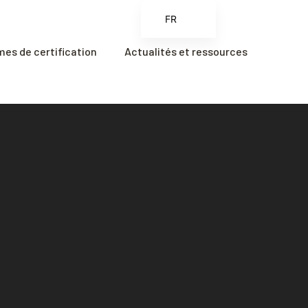
FR
EN
es de certification
Actualités et ressources
ES
ZH
ZH_CN