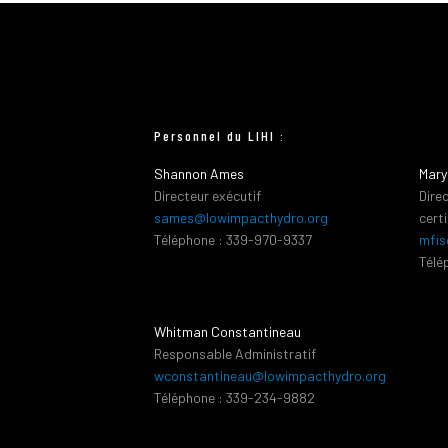
Personnel du LIHI :
Shannon Ames
Mary
Directeur exécutif
Dire
sames@lowimpacthydro.org
cert
Téléphone : 339-970-9337
mfis
Télé
Whitman Constantineau
Responsable Administratif
wconstantineau@lowimpacthydro.org
Téléphone : 339-234-9882