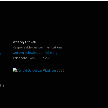
Whitney Stovall
Responsable des communications
g
wstovall@lowimpacthydro.org
Téléphone : 314-610-4254
PMB
9