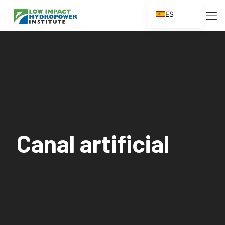
ES
EN
FR
ZH
ZH_CN
Canal artificial