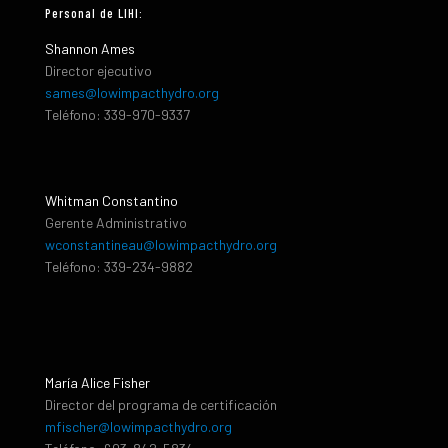
Personal de LIHI:
Shannon Ames
Director ejecutivo
sames@lowimpacthydro.org
Teléfono: 339-970-9337
Whitman Constantino
Gerente Administrativo
wconstantineau@lowimpacthydro.org
Teléfono: 339-234-9882
María Alice Fisher
Director del programa de certificación
mfischer@lowimpacthydro.org