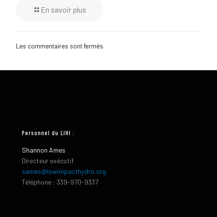
En savoir plus
Les commentaires sont fermés.
Personnel du LIHI :
Shannon Ames
Directeur exécutif
sames@lowimpacthydro.org
Téléphone : 339-970-9337