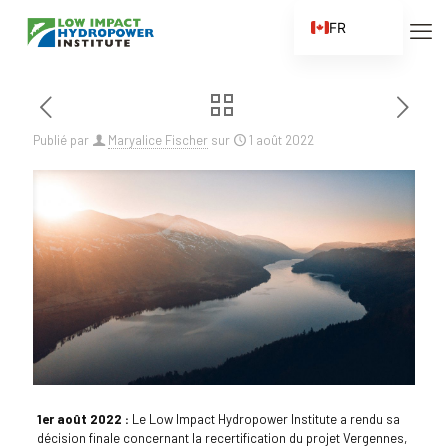
FR
EN
ES
ZH
Publié par
Maryalice Fischer
sur
1 août 2022
ZH_CN
1er août 2022 :
Le Low Impact Hydropower Institute a rendu sa
décision finale concernant la recertification du projet Vergennes,