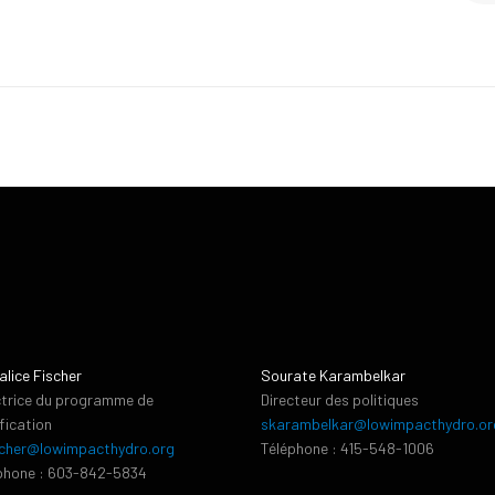
alice Fischer
Sourate Karambelkar
ctrice du programme de
Directeur des politiques
ification
skarambelkar@lowimpacthydro.or
cher@lowimpacthydro.org
Téléphone : 415-548-1006
phone : 603-842-5834