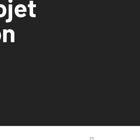
ojet
on