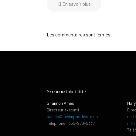
En savoir plus
Les commentaires sont fermés.
Personnel du LIHI :
Shannon Ames
Mary
Directeur exécutif
Dire
sames@lowimpacthydro.org
cert
Téléphone : 339-970-9337
mfis
Télé