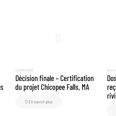
2 juillet 2026
9 juin
Décision finale – Certification
Dos
rs
du projet Chicopee Falls, MA
reç
riv
En savoir plus