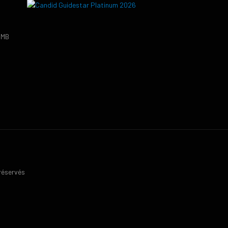
PMB
9
 réservés