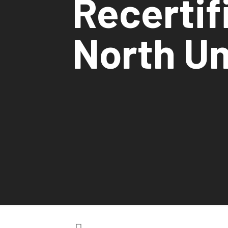
Recertif
North U