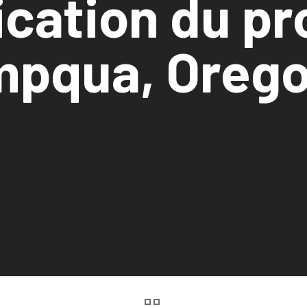
ication du pr
mpqua, Oreg