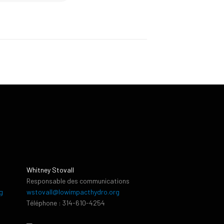
Whitney Stovall
Responsable des communications
g
wstovall@lowimpacthydro.org
Téléphone : 314-610-4254