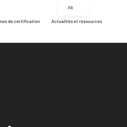
FR
EN
es de certification
Actualités et ressources
ES
ZH
ZH_CN