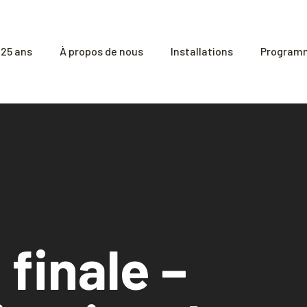
25 ans
À propos de nous
Installations
Programm
 finale –