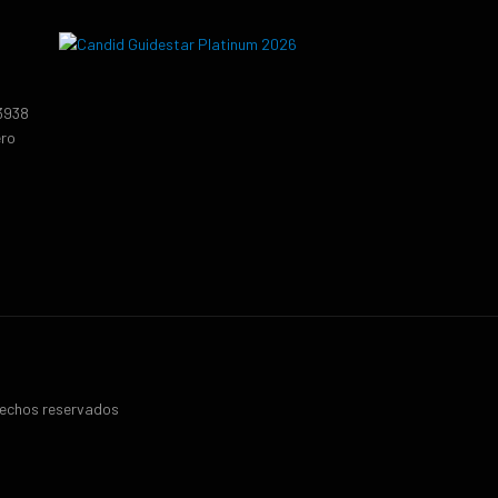
13938
ero
erechos reservados