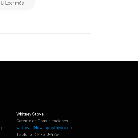
Leer más
Whitney Stoval
Gerente de Comunicaciones
g
wstovall@lowimpacthydro.org
Teléfono: 314-610-4254