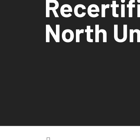
Recertif
North U