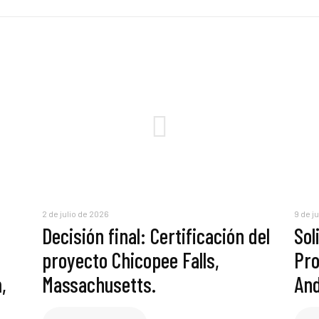
2 de julio de 2026
9 de j
Decisión final: Certificación del
Sol
proyecto Chicopee Falls,
Pro
,
Massachusetts.
And