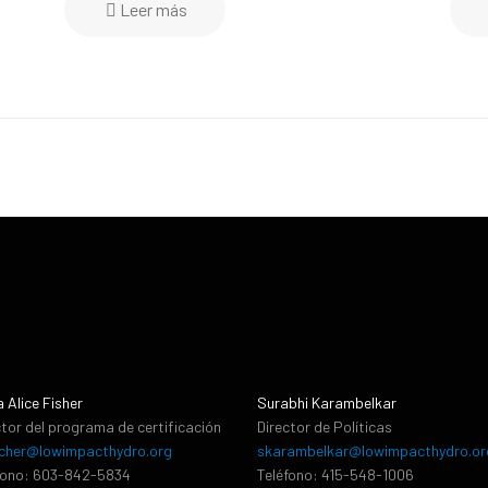
Leer más
a Alice Fisher
Surabhi Karambelkar
ctor del programa de certificación
Director de Políticas
cher@lowimpacthydro.org
skarambelkar@lowimpacthydro.or
fono: 603-842-5834
Teléfono: 415-548-1006