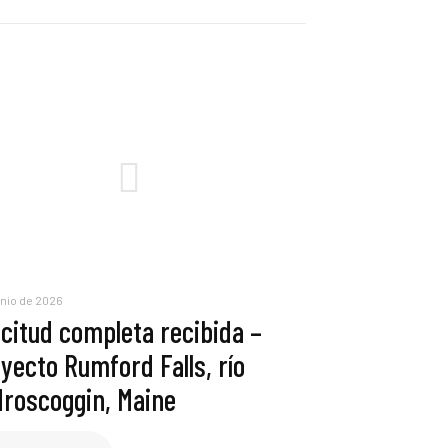
unio de 2026
icitud completa recibida –
yecto Rumford Falls, río
roscoggin, Maine