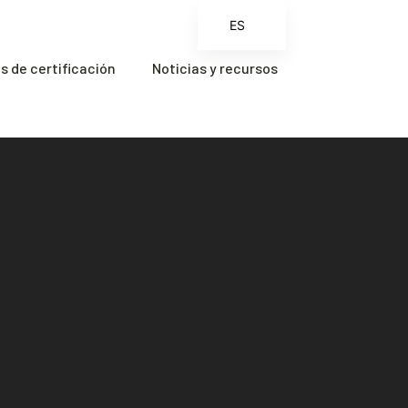
ES
EN
 de certificación
Noticias y recursos
FR
ZH
ZH_CN