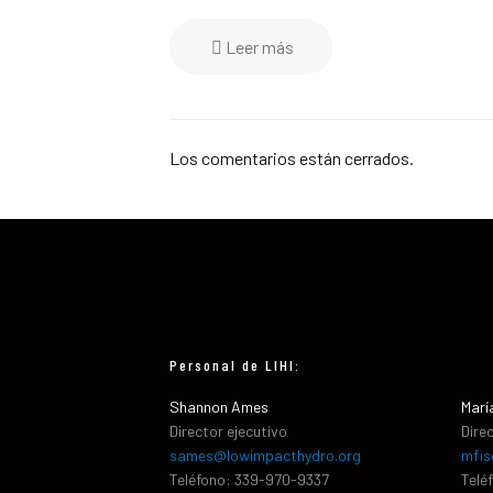
Leer más
Los comentarios están cerrados.
Personal de LIHI:
Shannon Ames
Marí
Director ejecutivo
Dire
sames@lowimpacthydro.org
mfis
Teléfono: 339-970-9337
Telé