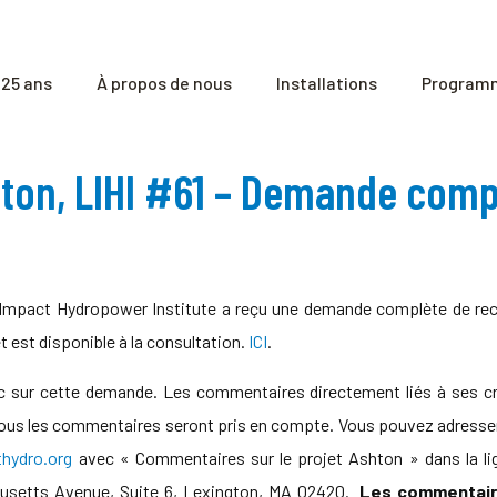
25 ans
À propos de nous
Installations
Programm
hton, LIHI #61 – Demande comp
mpact Hydropower Institute a reçu une demande complète de recert
 est disponible à la consultation.
ICI
.
ic sur cette demande. Les commentaires directement liés à ses crit
s tous les commentaires seront pris en compte. Vous pouvez adresser 
ydro.org
avec « Commentaires sur le projet Ashton » dans la lig
husetts Avenue, Suite 6, Lexington, MA 02420.
Les commentaire