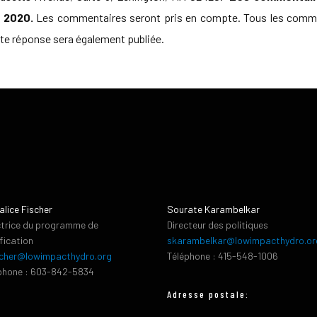
e 2020.
Les commentaires seront pris en compte. Tous les comment
oute réponse sera également publiée.
alice Fischer
Sourate Karambelkar
ctrice du programme de
Directeur des politiques
ification
skarambelkar@lowimpacthydro.or
cher@lowimpacthydro.org
Téléphone : 415-548-1006
phone : 603-842-5834
Adresse postale: