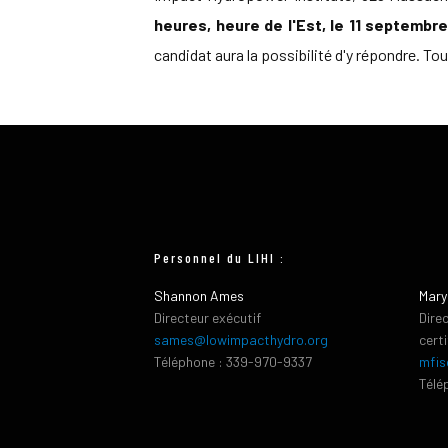
heures, heure de l'Est, le 11 septembr
candidat aura la possibilité d'y répondre. T
Personnel du LIHI :
Shannon Ames
Mary
Directeur exécutif
Dire
sames@lowimpacthydro.org
cert
Téléphone : 339-970-9337
mfis
Télé