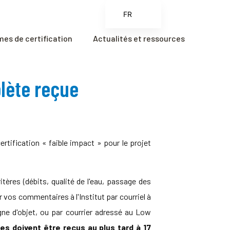
FR
EN
es de certification
Actualités et ressources
ES
ZH
lète reçue
ZH_CN
ification « faible impact » pour le projet
ères (débits, qualité de l'eau, passage des
vos commentaires à l'Institut par courriel à
ne d'objet, ou par courrier adressé au Low
s doivent être reçus au plus tard à 17