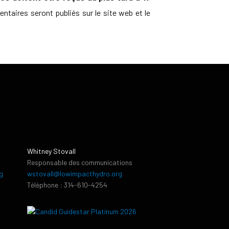
aires seront publiés sur le site web et le
Whitney Stovall
Responsable des communications
g
wstovall@lowimpacthydro.org
Téléphone : 314-610-4254