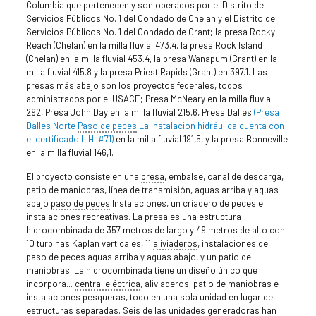
Columbia que pertenecen y son operados por el Distrito de
Servicios Públicos No. 1 del Condado de Chelan y el Distrito de
Servicios Públicos No. 1 del Condado de Grant; la presa Rocky
Reach (Chelan) en la milla fluvial 473.4, la presa Rock Island
(Chelan) en la milla fluvial 453.4, la presa Wanapum (Grant) en la
milla fluvial 415.8 y la presa Priest Rapids (Grant) en 397.1. Las
presas más abajo son los proyectos federales, todos
administrados por el USACE; Presa McNeary en la milla fluvial
292, Presa John Day en la milla fluvial 215,6, Presa Dalles
(Presa
Dalles Norte
Paso de peces
La instalación hidráulica cuenta con
el certificado LIHI #71)
en la milla fluvial 191,5, y la presa Bonneville
en la milla fluvial 146,1.
El proyecto consiste en una
presa
, embalse, canal de descarga,
patio de maniobras, línea de transmisión, aguas arriba y aguas
abajo
paso de peces
Instalaciones, un criadero de peces e
instalaciones recreativas. La presa es una estructura
hidrocombinada de 357 metros de largo y 49 metros de alto con
10 turbinas Kaplan verticales, 11
aliviaderos
, instalaciones de
paso de peces aguas arriba y aguas abajo, y un patio de
maniobras. La hidrocombinada tiene un diseño único que
incorpora...
central eléctrica
, aliviaderos, patio de maniobras e
instalaciones pesqueras, todo en una sola unidad en lugar de
estructuras separadas. Seis de las unidades generadoras han