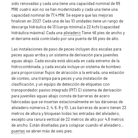
sido renovadas y cada una tiene una capacidad nominal de 89
MW; cuatro aún no se han modernizado y cada una tiene una
capacidad nominal de 77,4 MW. Se espera que las mejoras
finalicen en 2027. Cada una de las 10 unidades tiene un rango de
descarga hidráulica de 13 (carga mínima) a 22 kcfs (capacidad
hidráulica máxima). Cada una
aliviadero
Tiene 46 pies de ancho y
el derrame está controlado por una puerta de 66 pies de alto.
Las instalaciones de paso de peces incluyen dos escalas para
peces aguas arriba y un sistema de derivación para juveniles
aguas abajo. Cada escala está ubicada en cada extremo de la
hidrocombinada, y cada escala incluye un sistema de bombeo
para proporcionar flujos de atracción a la entrada, una estación
de conteo, una trampa para peces y una instalación de
clasificación, y un equipo de detección de etiquetas con
transpondedor pasivo integrado (PIT). El sistema de derivación
para juveniles aguas abajo consta de barreras de acero
fabricadas que se insertan estacionalmente en las dársenas de
aliviadero números 2, 4, 6, 8 y 10. Las barreras de acero tienen 22
metros de altura y bloquean todas las entradas del aliviadero,
excepto una ranura vertical de 22 metros de alto por 4,8 metros
de ancho. Están diseñadas para colapsar cuando el aliviadero...
puertas
se abren más de seis pies.