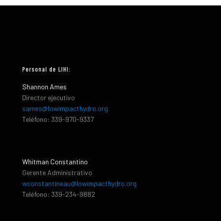
Personal de LIHI:
Shannon Ames
Director ejecutivo
sames@lowimpacthydro.org
Teléfono: 339-970-9337
Whitman Constantino
Gerente Administrativo
wconstantineau@lowimpacthydro.org
Teléfono: 339-234-9882