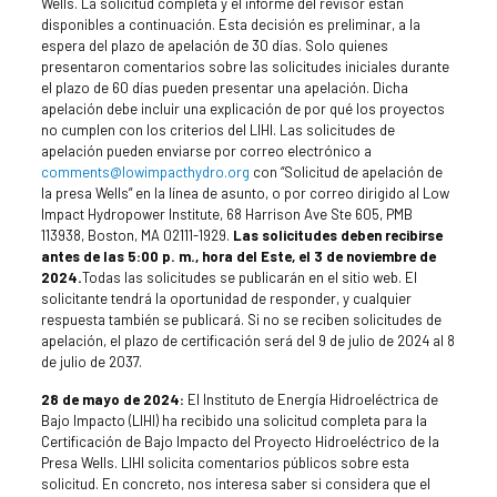
Wells. La solicitud completa y el informe del revisor están
disponibles a continuación. Esta decisión es preliminar, a la
espera del plazo de apelación de 30 días. Solo quienes
presentaron comentarios sobre las solicitudes iniciales durante
el plazo de 60 días pueden presentar una apelación. Dicha
apelación debe incluir una explicación de por qué los proyectos
no cumplen con los criterios del LIHI. Las solicitudes de
apelación pueden enviarse por correo electrónico a
comments@lowimpacthydro.org
con “Solicitud de apelación de
la presa Wells” en la línea de asunto, o por correo dirigido al Low
Impact Hydropower Institute, 68 Harrison Ave Ste 605, PMB
113938, Boston, MA 02111-1929.
Las solicitudes deben recibirse
antes de las 5:00 p. m., hora del Este, el 3 de noviembre de
2024.
Todas las solicitudes se publicarán en el sitio web. El
solicitante tendrá la oportunidad de responder, y cualquier
respuesta también se publicará. Si no se reciben solicitudes de
apelación, el plazo de certificación será del 9 de julio de 2024 al 8
de julio de 2037.
28 de mayo de 2024:
El Instituto de Energía Hidroeléctrica de
Bajo Impacto (LIHI) ha recibido una solicitud completa para la
Certificación de Bajo Impacto del Proyecto Hidroeléctrico de la
Presa Wells. LIHI solicita comentarios públicos sobre esta
solicitud. En concreto, nos interesa saber si considera que el