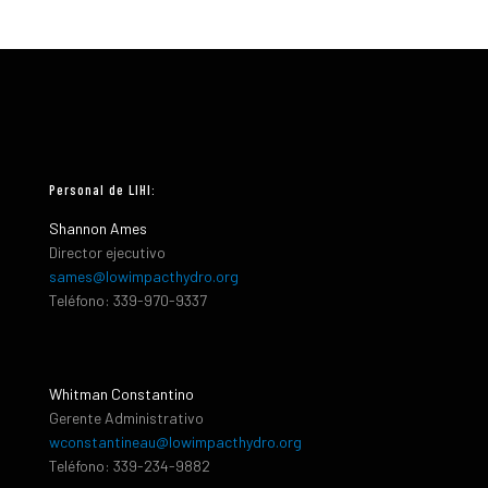
Personal de LIHI:
Shannon Ames
Director ejecutivo
sames@lowimpacthydro.org
Teléfono: 339-970-9337
Whitman Constantino
Gerente Administrativo
wconstantineau@lowimpacthydro.org
Teléfono: 339-234-9882