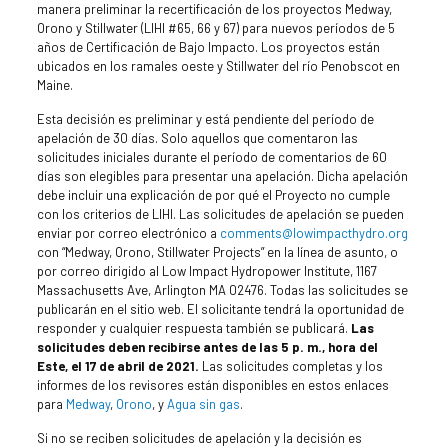
manera preliminar la recertificación de los proyectos Medway,
Orono y Stillwater (LIHI #65, 66 y 67) para nuevos períodos de 5
años de Certificación de Bajo Impacto. Los proyectos están
ubicados en los ramales oeste y Stillwater del río Penobscot en
Maine.
Esta decisión es preliminar y está pendiente del período de
apelación de 30 días. Solo aquellos que comentaron las
solicitudes iniciales durante el período de comentarios de 60
días son elegibles para presentar una apelación. Dicha apelación
debe incluir una explicación de por qué el Proyecto no cumple
con los criterios de LIHI. Las solicitudes de apelación se pueden
enviar por correo electrónico a
comments@lowimpacthydro.org
con “Medway, Orono, Stillwater Projects” en la línea de asunto, o
por correo dirigido al Low Impact Hydropower Institute, 1167
Massachusetts Ave, Arlington MA 02476. Todas las solicitudes se
publicarán en el sitio web. El solicitante tendrá la oportunidad de
responder y cualquier respuesta también se publicará.
Las
solicitudes deben recibirse antes de las 5 p. m., hora del
Este, el 17 de abril de 2021.
Las solicitudes completas y los
informes de los revisores están disponibles en estos enlaces
para
Medway
,
Orono
, y
Agua sin gas
.
Si no se reciben solicitudes de apelación y la decisión es