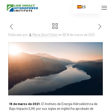
ES
EN
FR
ZH
Publicado por
María Alice Fisher
en
18 de marzo de 2021
ZH_CN
18 de marzo de 2021:
El Instituto de Energía Hidroeléctrica de
Bajo Impacto (LIHI, por sus siglas en inglés) ha aprobado de