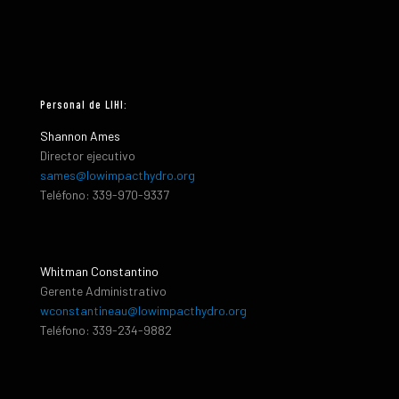
Personal de LIHI:
Shannon Ames
Director ejecutivo
sames@lowimpacthydro.org
Teléfono: 339-970-9337
Whitman Constantino
Gerente Administrativo
wconstantineau@lowimpacthydro.org
Teléfono: 339-234-9882