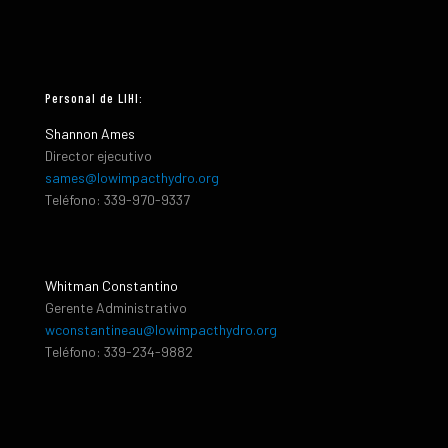
Personal de LIHI:
Shannon Ames
Director ejecutivo
sames@lowimpacthydro.org
Teléfono: 339-970-9337
Whitman Constantino
Gerente Administrativo
wconstantineau@lowimpacthydro.org
Teléfono: 339-234-9882