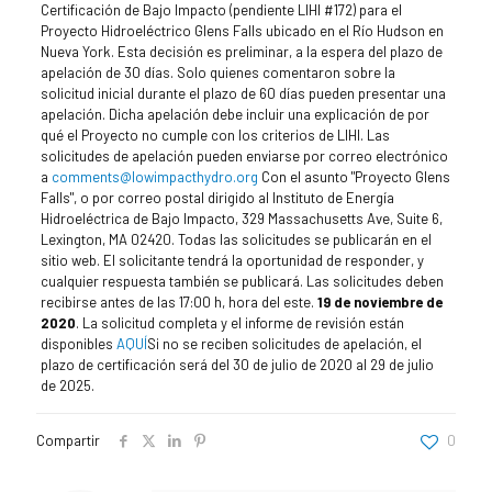
Certificación de Bajo Impacto (pendiente LIHI #172) para el
Proyecto Hidroeléctrico Glens Falls ubicado en el Río Hudson en
Nueva York.
Esta decisión es preliminar, a la espera del plazo de
apelación de 30 días. Solo quienes comentaron sobre la
solicitud inicial durante el plazo de 60 días pueden presentar una
apelación. Dicha apelación debe incluir una explicación de por
qué el Proyecto no cumple con los criterios de LIHI. Las
solicitudes de apelación pueden enviarse por correo electrónico
a
comments@lowimpacthydro.org
Con el asunto "Proyecto Glens
Falls", o por correo postal dirigido al Instituto de Energía
Hidroeléctrica de Bajo Impacto, 329 Massachusetts Ave, Suite 6,
Lexington, MA 02420. Todas las solicitudes se publicarán en el
sitio web. El solicitante tendrá la oportunidad de responder, y
cualquier respuesta también se publicará. Las solicitudes deben
recibirse antes de las 17:00 h, hora del este.
19 de noviembre de
2020
.
La solicitud completa y el informe de revisión están
disponibles
AQUÍ
Si no se reciben solicitudes de apelación, el
plazo de certificación será del 30 de julio de 2020 al 29 de julio
de 2025.
Compartir
0