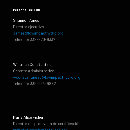
Personal de LIHI:
Shannon Ames
Director ejecutivo
sames@lowimpacthydro.org
Teléfono: 339-970-9337
Whitman Constantino
Gerente Administrativo
wconstantineau@lowimpacthydro.org
Teléfono: 339-234-9882
María Alice Fisher
Director del programa de certificación
mfischer@lowimpacthydro.org