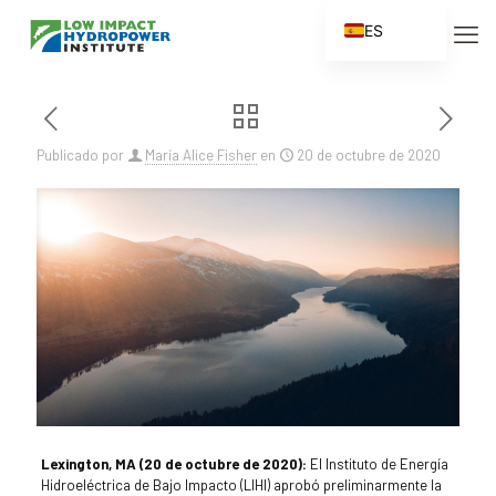
ES
EN
FR
ZH
Publicado por
María Alice Fisher
en
20 de octubre de 2020
ZH_CN
Lexington, MA (20 de octubre de 2020):
El Instituto de Energía
Hidroeléctrica de Bajo Impacto (LIHI) aprobó preliminarmente la