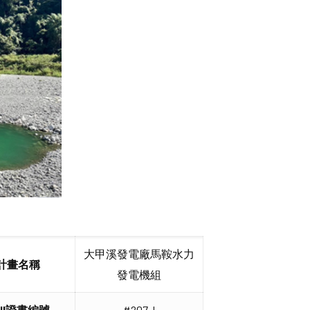
大甲溪發電廠馬鞍水力
計畫名稱
發電機組
IHI證書編號
#207-I