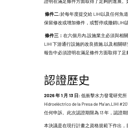
證明在滿足條件方面取得了足夠的進展。如果
條件二:
於每年度提交給 LIHI以及任何
保留修改或增加條件，或暫停或撤銷LIHI
條件三：
在六個月內,設施業主必須與相
LIHI 下游通行設施的改良措施,以及
報告中必須證明在滿足條件方面取得了足夠的進
認證歷史
2026
年
1
月
13
日:
低衝擊水力發電研究所（Instit
Hidroeléctrico de la Presa de
任何申訴。此次認證期限為 13 年，認證期間自 202
本決議是在現行計畫之資格規範下作出，目前