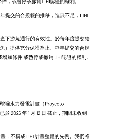
條件，或暫停或撤銷LIHI認證的權利。
年提交的合規報的推移，進展不足，LIHI
調查下游魚通行的有效性。於每年度提交給
及鰻魚）提供充分保護為止。每年提交的合規
增加條件,或暫停或撤銷LIHI認證的權利.
HI）已就馬鞍壩水力發電計畫（Proyecto
間已於 2026 年 1 月 12 日 截止，期間未收到
，不構成LIHI 計畫整體的先例。我們將