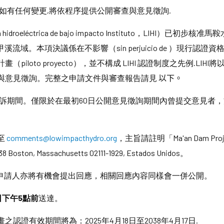
如有任何變更,將依程序提供公開審查與意見徵詢.
idroeléctrica de bajo impacto Instituto，LIH
市大甲溪流域。本項決議係在不影響（sin perjuicio de ）現
iloto proyecto），並不構成 LIHI 認證制度之先例.L
與意見徵詢。完整之申請文件與審查報告請見
以下。
申訴期間。僅限於在最初60日公開意見徵詢期間內曾提交意見者
至
comments@lowimpacthydro.org
，主旨請註明「Ma'an Dam Proj
3938 Boston, Massachusetts 02111-1929, Estados Unidos。
站。申請人亦將有機會提出回應，相關回應內容同樣會一併公開。
日下午
5
點前
送達。
證有效期間將為：2025年4月18日至2038年4月17日.