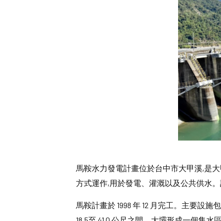
馬鞍水力發電計畫位於台中市大甲溪,是大
方式運作,用於發電、灌溉以及公共供水。
馬鞍計畫於 1998 年 12 月完工。主要
18.5至 41.0 公尺之間。大壩形成一個集水區