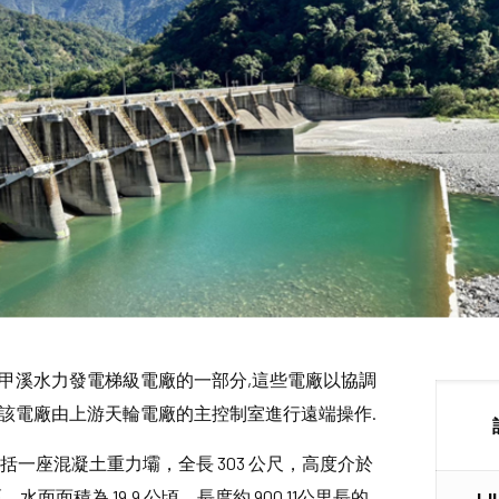
甲溪水力發電梯級電廠的一部分,這些電廠以協調
該電廠由上游天輪電廠的主控制室進行遠端操作.
設施包括一座混凝土重力壩，全長 303 公尺，高度介於
，水面面積為 19.9 公頃，長度約 900 11公里長的
L