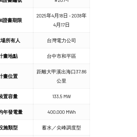
2025年4月18日 - 2038年
IHI證書期限
4月17日
案場所有人
台灣電力公司
計畫地點
台中市和平區
距離大甲溪出海口37.86
計畫位置
公里
裝置容量
133,5 MW
均年發電量
400.000 MWh
設施類型
蓄水／尖峰調度型