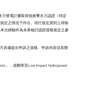
I）已初步核准馬鞍水力發電計畫取得低衝擊水力認證（待定
行認證資格規定之情況下作出。現行規定原則上排除
IHI將以本次經驗作為未來檢討認證資格規定之參
，方具備提出申訴之資格。申訴內容須具體
ect」，或郵寄至Low Impact Hydropower