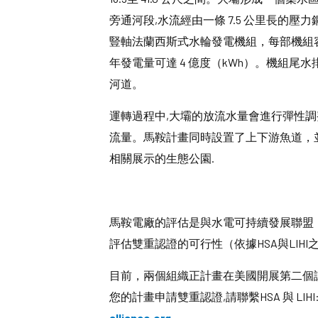
旁通河段,水流經由一條 7.5 公里長的
豎軸法蘭西斯式水輪發電機組，每部機組容量為66.
年發電量可達 4 億度（kWh）。機組
河道。
運轉過程中,大壩的放流水量會進行彈性調
流量。馬鞍計畫同時設置了上下游魚道，
相關展示的生態公園.
馬鞍電廠的評估是與水電可持續發展聯盟（
評估雙重認證的可行性（依據HSA與LIHI
目前，兩個組織正計畫在美國開展第二個
您的計畫申請雙重認證,請聯繫HSA 與 LIHI
alliance.org
。