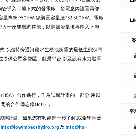
壓力鋼管導入半地下式的發電廠。發電廠內設置兩部
750 kW, 總裝置容量達 133.500 kW。電廠
L
尾水排入一座雙層調整池，以調節流量後再輸入下游
整,以維持旁通河段水生棲地所需的最低生態保育
並提供公眾參觀區、觀景平台,以及設有水力發電
HSA）合作進行，作為試辦計畫的一部分,用以
之間的合作備忘錄MoU）。
平
試辦計畫。如果您有興趣進一步了解,或希望推薦
:
info@lowimpacthydro.org
及
info@hs-