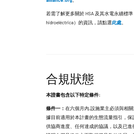
若需了解更多關於 HSA 及其水電永續標準（Estándar d
hidroeléctrica）的資訊，請點選
此處
。
合規狀態
本證書包含以下特定條件:
條件一：
在六個月內,設施業主必須與相關主
據目前適用於本計畫的生態流量指引，保護
供協商進度、任何達成的協議，以及已進