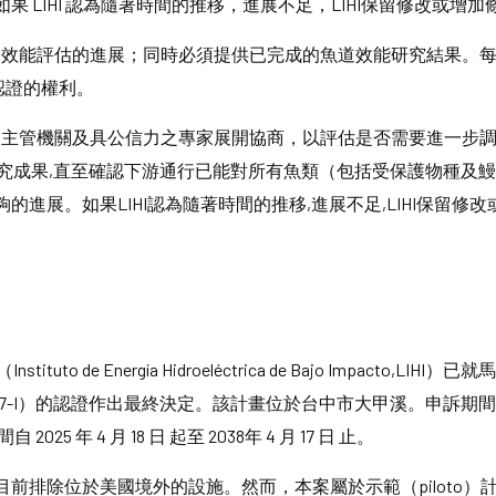
 LIHI 認為隨著時間的推移，進展不足，LIHI保留修改或增加
魚道效能評估的進展；同時必須提供已完成的魚道效能研究結果。每
認證的權利。
關主管機關及具公信力之專家展開協商，以評估是否需要進一步
相關研究成果,直至確認下游通行已能對所有魚類（包括受保護物種
展。如果LIHI認為隨著時間的推移,進展不足,LIHI保留修改或
uto de Energía Hidroeléctrica de Bajo Impacto,LI
 Ma'an,LIHI #207-I）的認證作出最終決定。該計畫位於台中市大甲溪。申訴期
5 年 4 月 18 日 起至 2038年 4 月 17 日 止。
排除位於美國境外的設施。然而，本案屬於示範（piloto）計畫