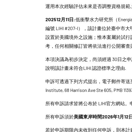
運用本次經驗評估未來是否調整資格規範,
2025
12
月11
日:
低衝擊水力研究所（Energía h
編號 LIHI #207-I），該計畫位於臺中
設置於美國境外之設施；惟本案屬於試行計畫（p
考，任何相關修訂皆將依法進行公開審查
本項決議為初步決定，尚須經過 30日之
說明該計畫未符合LIHI 認證標準之理由.
申訴可透過下列方式提出，電子郵件寄送
Institute, 68 Harrison Ave Ste 605, PMB 11
所有申訴請求皆將公布於 LIHI官方網
所有申訴須於
美國東岸時間
2026
年
1
月
12
若於申訴期限內未收到任何申訴，則本計畫之認