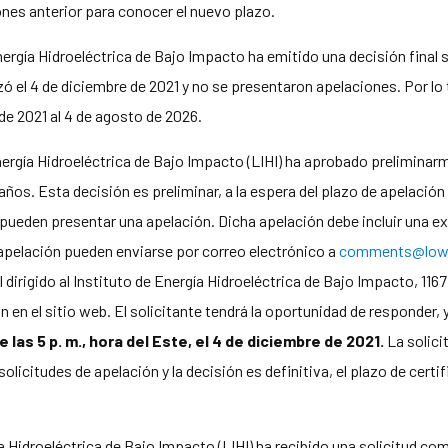
ones anterior para conocer el nuevo plazo.
nergía Hidroeléctrica de Bajo Impacto ha emitido una decisión final 
zó el 4 de diciembre de 2021 y no se presentaron apelaciones. Por lo t
 de 2021 al 4 de agosto de 2026.
nergía Hidroeléctrica de Bajo Impacto (LIHI) ha aprobado prelimina
años. Esta decisión es preliminar, a la espera del plazo de apelació
ías pueden presentar una apelación. Dicha apelación debe incluir una 
e apelación pueden enviarse por correo electrónico a
comments@lowi
 dirigido al Instituto de Energía Hidroeléctrica de Bajo Impacto, 116
 en el sitio web. El solicitante tendrá la oportunidad de responder,
las 5 p. m., hora del Este, el 4 de diciembre de 2021.
La solici
olicitudes de apelación y la decisión es definitiva, el plazo de certi
ía Hidroeléctrica de Bajo Impacto (LIHI) ha recibido una solicitud co