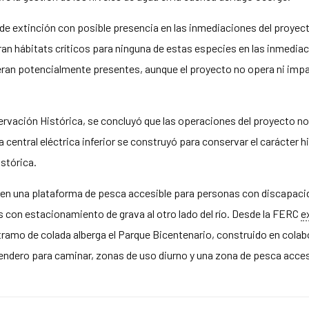
e extinción con posible presencia en las inmediaciones del proyecto
an hábitats críticos para ninguna de estas especies en las inmedia
sideran potencialmente presentes, aunque el proyecto no opera ni i
servación Histórica, se concluyó que las operaciones del proyecto n
a central eléctrica inferior se construyó para conservar el carácter h
istórica.
en una plataforma de pesca accesible para personas con discapacidad
on estacionamiento de grava al otro lado del río. Desde la FERC
e
ramo de colada alberga el Parque Bicentenario, construido en colabo
ndero para caminar, zonas de uso diurno y una zona de pesca acces