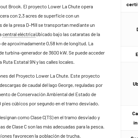
certi
Trout Brook. El proyecto Lower La Chute opera
cera con 2,3 acres de superficie con un
 de la presa D-Mill se transportan mediante un
a
central eléctrica
Ubicado bajo las cataratas de la
do de aproximadamente 0,58 km de longitud. La
d de turbina-generador de 3600 kW. Se puede acceder
la Ruta Estatal 9N y las calles locales.
iones del Proyecto Lower La Chute. Este proyecto
Ub
 descargas de caudal del lago George, reguladas por
amento de Conservación Ambiental del Estado de
 pies cúbicos por segundo en el tramo desviado.
Ca
designan como Clase C(TS) en el tramo desviado y
i
uas de Clase C son las más adecuadas para la pesca.
aciones favorecen la población de trucha.