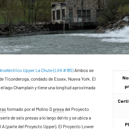
roeléctrico Upper La Chute (LIHI #185)
Ambos se
No
ad de Ticonderoga, condado de Essex, Nueva York. El
p
a el lago Champlain y tiene una longitud aproximada
Certi
ras
formado por el Molino D
presa
del Proyecto
erie de seis presas a lo largo del río y se ubica a
P
l A (parte del Proyecto Upper). El Proyecto Lower