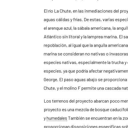
El río La Chute, en las inmediaciones del pr
aguas cálidas y frías. De estas, varias espe
el arenque azul, la sábala americana, la angui
Atlántico sin litoral y la lamprea marina. El
repoblación, al igual que la anguila americana
marina se consideran no nativas o invasoras
especies nativas, especialmente la trucha y 
especies, ya que podría afectar negativamen
George. El paso aguas abajo se proporciona 
Chute, y el molino F permite una cascada nat
Los terrenos del proyecto abarcan poco men
proyecto es una mezcla de bosque caducifol
y
humedales
También se encuentran en la zon
proporcionan disposiciones específicas sobre