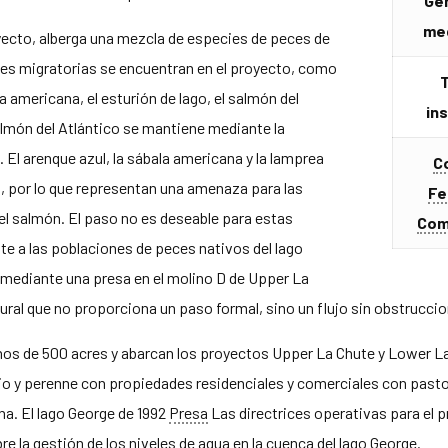
Ge
med
oyecto, alberga una mezcla de especies de peces de
cies migratorias se encuentran en el proyecto, como
T
la americana, el esturión de lago, el salmón del
in
 salmón del Atlántico se mantiene mediante la
. El arenque azul, la sábala americana y la lamprea
C
, por lo que representan una amenaza para las
Fe
el salmón. El paso no es deseable para estas
Com
te a las poblaciones de peces nativos del lago
mediante una presa en el molino D de Upper La
ural que no proporciona un paso formal, sino un flujo sin obstruccio
os de 500 acres y abarcan los proyectos Upper La Chute y Lower La 
io y perenne con propiedades residenciales y comerciales con pas
a. El lago George de 1992
Presa
Las directrices operativas para el 
 la gestión de los niveles de agua en la cuenca del lago George.