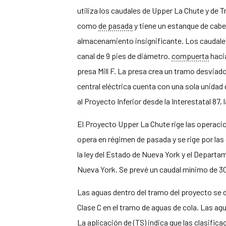
utiliza los caudales de Upper La Chute y de 
como
de pasada
y tiene un estanque de cabe
almacenamiento insignificante. Los caudales
canal de 9 pies de diámetro.
compuerta
haci
presa Mill F. La presa crea un tramo desvia
central eléctrica cuenta con una sola unida
al Proyecto Inferior desde la Interestatal 87, 
El Proyecto Upper La Chute rige las operac
opera en régimen de pasada y se rige por las
la ley del Estado de Nueva York y el Depart
Nueva York. Se prevé un caudal mínimo de 30
Las aguas dentro del tramo del proyecto se 
Clase C en el tramo de aguas de cola. Las ag
La aplicación de (TS) indica que las clasific