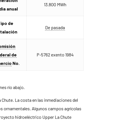
neración
13.800 MWh
ia anual
ipo de
De pasada
stalación
omisión
deral de
P-5762 exento 1984
ercio
No.
nes río abajo.
Chute. La costa en las inmediaciones del
tos ornamentales. Algunos campos agrícolas
proyecto hidroeléctrico Upper La Chute