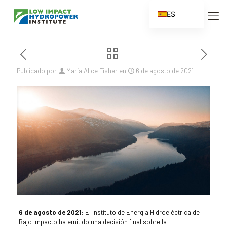
ES
EN
FR
ZH
Publicado por
María Alice Fisher
en
6 de agosto de 2021
ZH_CN
6 de agosto de 2021:
El Instituto de Energía Hidroeléctrica de
Bajo Impacto ha emitido una decisión final sobre la