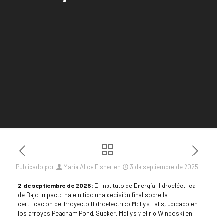
Publicado por
María Alice Fisher
en
3 de septiembre de 2025
2 de septiembre de 2025:
El Instituto de Energía Hidroeléctrica
de Bajo Impacto ha emitido una decisión final sobre la
certificación del Proyecto Hidroeléctrico Molly's Falls, ubicado en
los arroyos Peacham Pond, Sucker, Molly's y el río Winooski en