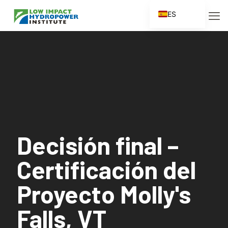
ES
EN
FR
ZH
ZH_CN
Decisión final –
Certificación del
Proyecto Molly's
Falls, VT