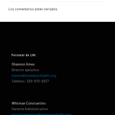
Los comentarios están cerrados.
Personal de LIHI:
Shannon Ames
Director ejecutivo
sames@lowimpacthydro.org
Teléfono: 339-970-9337
Whitman Constantino
Gerente Administrativo
wconstantineau@lowimpacthydro.org