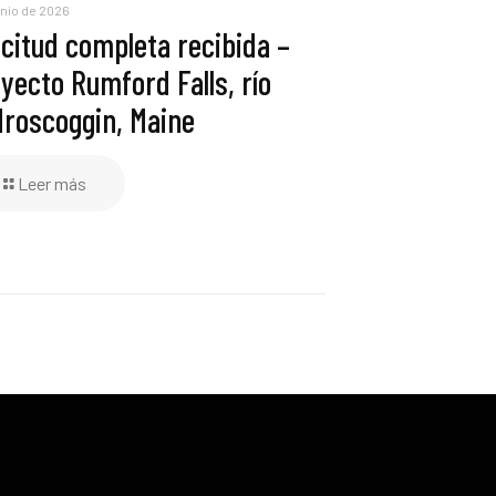
unio de 2026
icitud completa recibida –
yecto Rumford Falls, río
roscoggin, Maine
Leer más