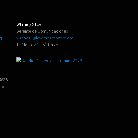
Whitney Stoval
Gerente de Comunicaciones
g
wstovall@lowimpacthydro.org
Teléfono: 314-610-4254
13938
ero