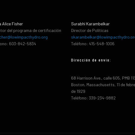
a Alice Fisher
Surabhi Karambelkar
ctor del programa de certificación
Director de Políticas
cher@lowimpacthydro.org
skarambelkar@lowimpacthydro.or
fono: 603-842-5834
Teléfono: 415-548-1006
Dirección de envio:
68 Harrison Ave., calle 605, PMB 1
Boston, Massachusetts, 11 de febr
de 1929
Teléfono: 339-234-9882