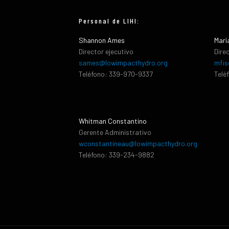
Personal de LIHI:
Shannon Ames
Marí
Director ejecutivo
Dire
sames@lowimpacthydro.org
mfis
Teléfono: 339-970-9337
Telé
Whitman Constantino
Gerente Administrativo
wconstantineau@lowimpacthydro.org
Teléfono: 339-234-9882