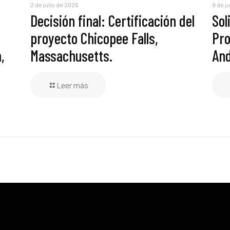
2 de julio de 2026
9 de j
Decisión final: Certificación del
Sol
proyecto Chicopee Falls,
Pro
,
Massachusetts.
And
Leer más