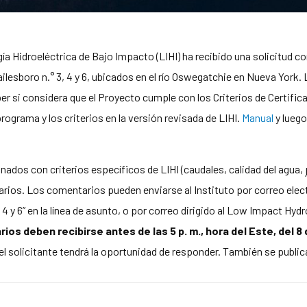
gía Hidroeléctrica de Bajo Impacto (LIHI) ha recibido una solicitud c
lesboro n.° 3, 4 y 6, ubicados en el río Oswegatchie en Nueva York. 
ber si considera que el Proyecto cumple con los Criterios de Certifi
 programa y los criterios en la versión revisada de LIHI.
Manual
y luego
ados con criterios específicos de LIHI (caudales, calidad del agua,
rios. Los comentarios pueden enviarse al Instituto por correo elec
4 y 6” en la línea de asunto, o por correo dirigido al Low Impact Hy
os deben recibirse antes de las 5 p. m., hora del Este, del 8 
 el solicitante tendrá la oportunidad de responder. También se publi