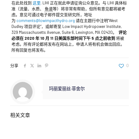
在此处找到
这里
.
LIHI 正在就此申请征询公众意见。与 LIHI 具体标
准（流量、水质、
鱼道
等）将非常有帮助，但所有意见都将被考
虑。意见可通过电子邮件提交至研究所，地址
为
comments@lowimpacthydro.org
请在主题行中注明“West
Dudley 项目评论”，或邮寄至 Low Impact Hydropower Institute,
329 Massachusetts Avenue, Suite 6, Lexington, MA 02420。
评论
必须在 2020 年 10 月 11 日美国东部时间下午 5 点之前收到
将被
考虑。所有评论都将发布在网站上，申请人将有机会做出回应。
所有回复也将发布。
分享
0
玛丽爱丽丝·菲舍尔
相关文章