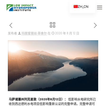
ZH_CN
EN
ES
FR
发布者
玛丽爱丽丝·菲舍尔
在
2020 年 8 月 12 日
ZH
马萨诸塞州列克星敦（2020年8月12日）：
低影响水电研究所已
收到西达德利水电项目低影响重新认证的完整申请。完整申请可