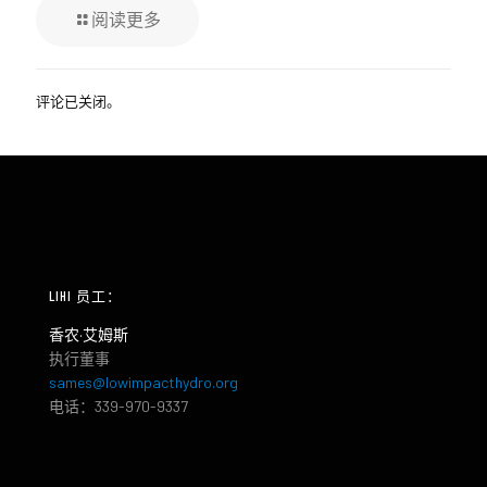
阅读更多
评论已关闭。
LIHI 员工：
香农·艾姆斯
执行董事
sames@lowimpacthydro.org
电话：339-970-9337