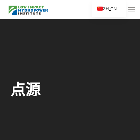
ZH_CN
EN
ES
FR
ZH
点源