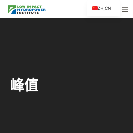
ZH_CN
EN
ES
FR
ZH
峰值