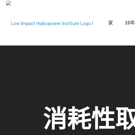
家
25年
消耗性