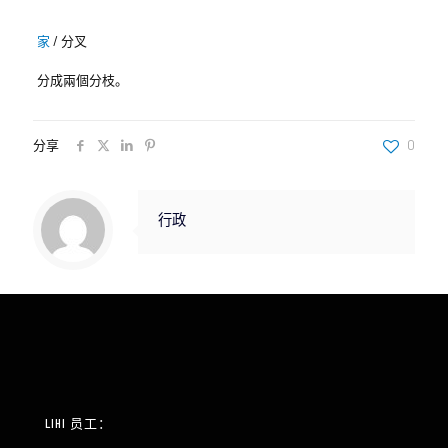
家
/
分叉
分成兩個分枝。
分享
0
行政
LIHI 员工：