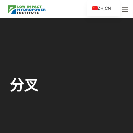
ZH_CN
EN
ES
FR
ZH
分叉