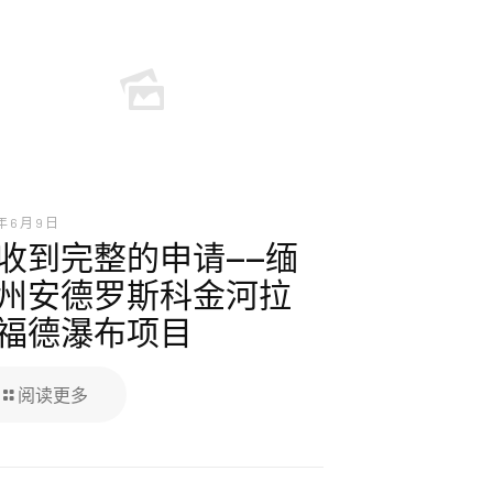
年 6 月 9 日
收到完整的申请——缅
州安德罗斯科金河拉
福德瀑布项目
阅读更多