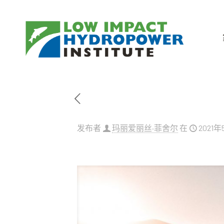
发布者
玛丽爱丽丝·菲舍尔
在
2021年