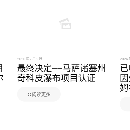
2026 年 7 月 2 日
2026 
目
最终决定——马萨诸塞州
已
尔
奇科皮瀑布项目认证
因
姆
阅读更多