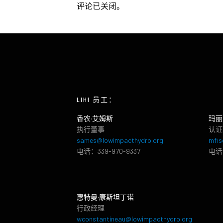
评论已关闭。
LIHI 员工：
香农·艾姆斯
玛丽
执行董事
认证
sames@lowimpacthydro.org
mfis
电话：339-970-9337
电话：
惠特曼·康斯坦丁诺
行政经理
wconstantineau@lowimpacthydro.org