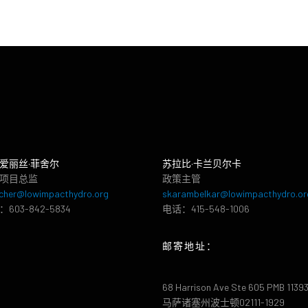
爱丽丝·菲舍尔
苏拉比·卡兰贝尔卡
项目总监
政策主管
cher@lowimpacthydro.org
skarambelkar@lowimpacthydro.or
603-842-5834
电话：415-548-1006
邮寄地址：
68 Harrison Ave Ste 605 PMB 1139
马萨诸塞州波士顿02111-1929