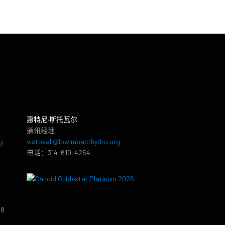
惠特尼·斯托瓦尔
通讯经理
g
wstovall@lowimpacthydro.org
电话：314-610-4254
38