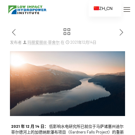
ZH_CN
EN
ES
FR
发布者
玛丽爱丽丝·菲舍尔
在
2021年12月14日
ZH
2021 年 12 月 14 日：
低影响水电研究所已就位于马萨诸塞州迪尔
菲尔德河上的加德纳斯瀑布项目（Gardners Falls Project）的重新