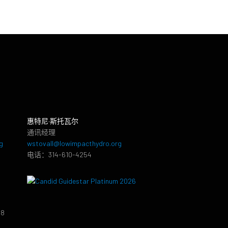
惠特尼·斯托瓦尔
通讯经理
g
wstovall@lowimpacthydro.org
电话：314-610-4254
38