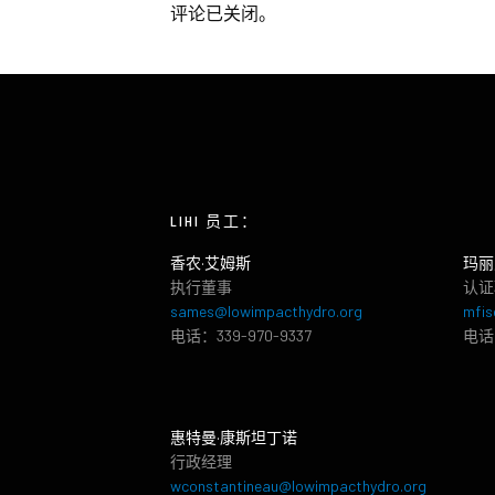
评论已关闭。
LIHI 员工：
香农·艾姆斯
玛丽
执行董事
认证
sames@lowimpacthydro.org
mfis
电话：339-970-9337
电话：
惠特曼·康斯坦丁诺
行政经理
wconstantineau@lowimpacthydro.org