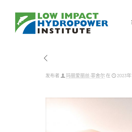
发布者
玛丽爱丽丝·菲舍尔
在
2023年