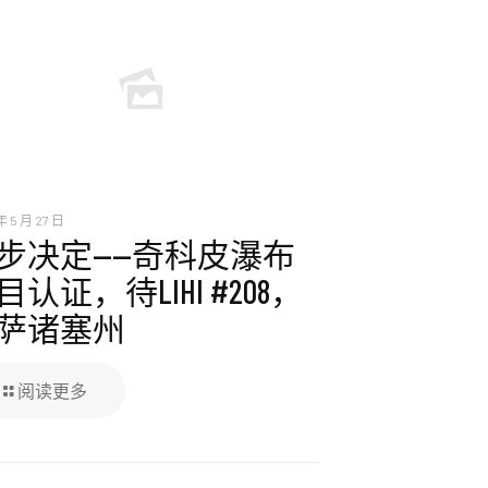
年 5 月 27 日
步决定——奇科皮瀑布
目认证，待LIHI #208，
萨诸塞州
阅读更多