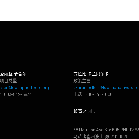
爱丽丝·菲舍尔
苏拉比·卡兰贝尔卡
项目总监
政策主管
cher@lowimpacthydro.org
skarambelkar@lowimpacthydro.or
603-842-5834
电话：415-548-1006
邮寄地址：
68 Harrison Ave Ste 605 PMB 1139
马萨诸塞州波士顿02111-1929