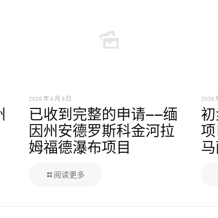
2026 年 6 月 9 日
2026 
州
已收到完整的申请——缅
初
因州安德罗斯科金河拉
项
姆福德瀑布项目
马
阅读更多