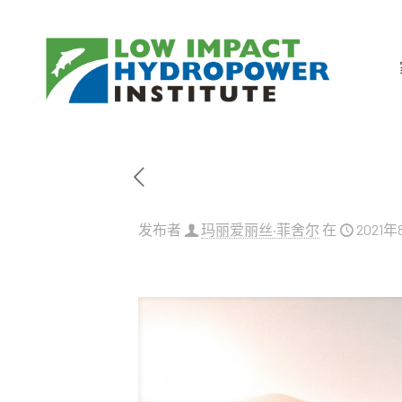
发布者
玛丽爱丽丝·菲舍尔
在
2021