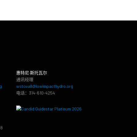
惠特尼·斯托瓦尔
通讯经理
g
wstovall@lowimpacthydro.org
电话：314-610-4254
38