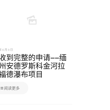
年 6 月 9 日
收到完整的申请——缅
州安德罗斯科金河拉
福德瀑布项目
阅读更多