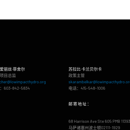
爱丽丝·菲舍尔
苏拉比·卡兰贝尔卡
项目总监
政策主管
cher@lowimpacthydro.org
skarambelkar@lowimpacthydro.or
603-842-5834
电话：415-548-1006
邮寄地址：
68 Harrison Ave Ste 605 PMB 1139
马萨诸塞州波士顿02111-1929