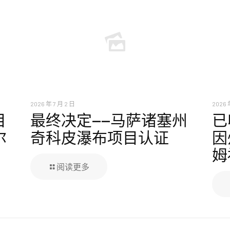
2026 年 7 月 2 日
2026 
目
最终决定——马萨诸塞州
已
尔
奇科皮瀑布项目认证
因
姆
阅读更多