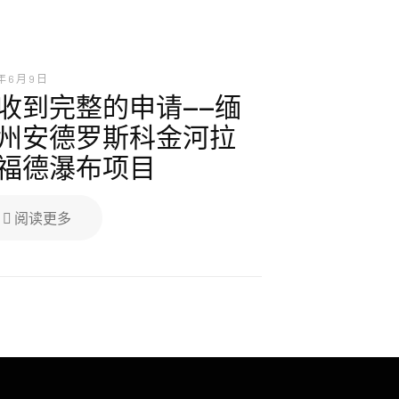
年 6 月 9 日
收到完整的申请——缅
州安德罗斯科金河拉
福德瀑布项目
阅读更多