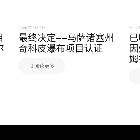
2026 年 7 月 2 日
2026 
目
最终决定——马萨诸塞州
已
尔
奇科皮瀑布项目认证
因
姆
阅读更多