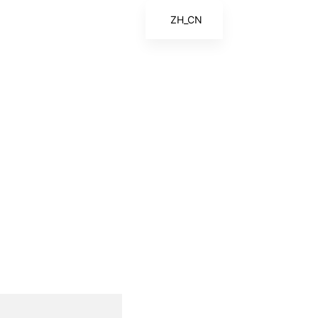
ZH_CN
EN
ES
FR
ZH