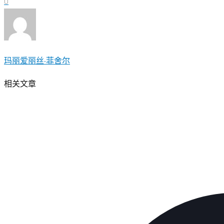
0
玛丽爱丽丝·菲舍尔
相关文章