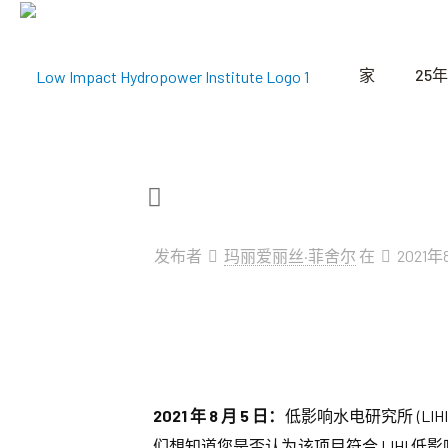
家
25年
发布者
玛丽爱丽丝·菲舍尔
在
2021
2021 年 8 月 5 日：
低影响水电研究所 (LI
们想知道您是否认为该项目符合 LIHI 低