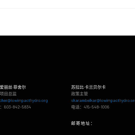
爱丽丝·菲舍尔
苏拉比·卡兰贝尔卡
项目总监
政策主管
cher@lowimpacthydro.org
skarambelkar@lowimpacthydro.or
603-842-5834
电话：415-548-1006
邮寄地址：