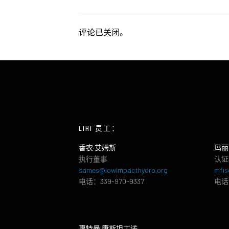
评论已关闭。
LIHI 员工：
香农·艾姆斯
玛丽
执行董事
认证
sames@lowimpacthydro.org
mfis
电话：339-970-9337
电话：
惠特曼·康斯坦丁诺