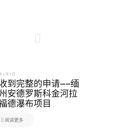
年 6 月 9 日
收到完整的申请——缅
州安德罗斯科金河拉
福德瀑布项目
阅读更多