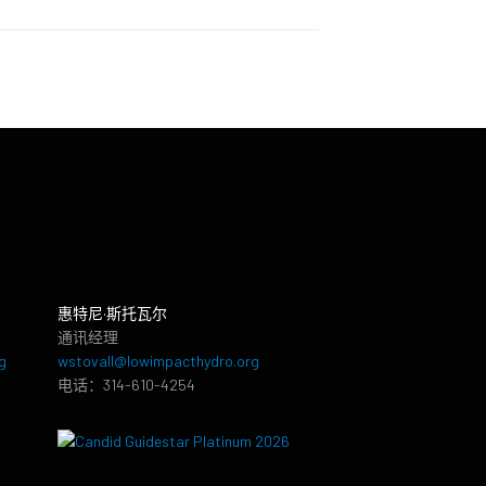
惠特尼·斯托瓦尔
通讯经理
g
wstovall@lowimpacthydro.org
电话：314-610-4254