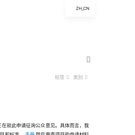
ZH_CN
EN
ES
FR
ZH
标签
类别
IHI 正在就此申请征询公众意见。具体而言，我
项目和标准。
手册
然后审查项目的申请材料