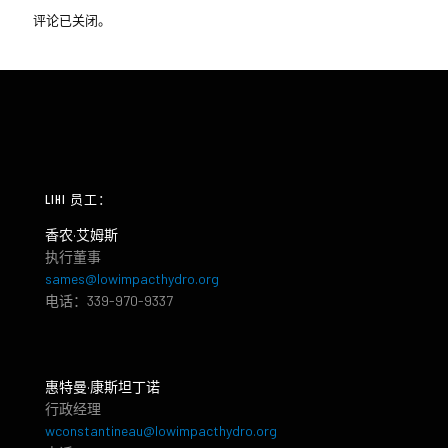
评论已关闭。
LIHI 员工：
香农·艾姆斯
执行董事
sames@lowimpacthydro.org
电话：339-970-9337
惠特曼·康斯坦丁诺
行政经理
wconstantineau@lowimpacthydro.org