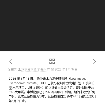
发布者
玛丽爱丽丝·菲舍尔
在
2026 年 1 月 15 日
2026
年
1
月
13
日：
低冲击水力发电研究所（Low Impact
Hydropower Institute，LIHI）已就马鞍坝水力发电计划（马鞍山）
坝
水电项目，LIHI #207-I）的认证做出最终决定。该计划位于台
中市大甲溪。申诉期限已于2026年1月12日到期，期间未收到任何
申诉。此次认证期限为13年，认证期限自2025年4月18日起至2038
年4月17日止。