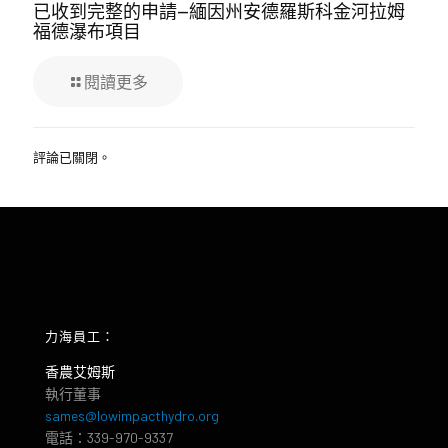
已收到完整的申請—緬因州安德羅斯科金河拉姆
福德瀑布項目
閱讀更多
評論已關閉。
力海員工：
香農艾姆斯
執行董事
sames@lowimpacthydro.org
電話：339-970-9337