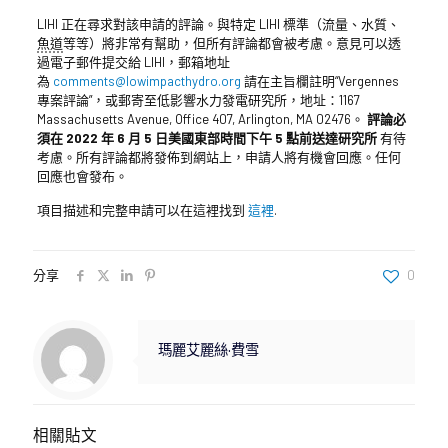
LIHI 正在尋求對該申請的評論。與特定 LIHI 標準（流量、水質、
魚道
等等）將非常有幫助，但所有評論都會被考慮。意見可以透
過電子郵件提交給 LIHI，郵箱地址
為
comments@lowimpacthydro.org
請在主旨欄註明“Vergennes
專案評論”，或郵寄至低影響水力發電研究所，地址：1167
Massachusetts Avenue, Office 407, Arlington, MA 02476。
評論必
須在 2022 年 6 月 5 日美國東部時間下午 5 點前送達研究所
有待
考慮。所有評論都將發佈到網站上，申請人將有機會回應。任何
回應也會發布。
項目描述和完整申請可以在這裡找到
這裡
.
分享
0
瑪麗艾麗絲·費雪
相關貼文