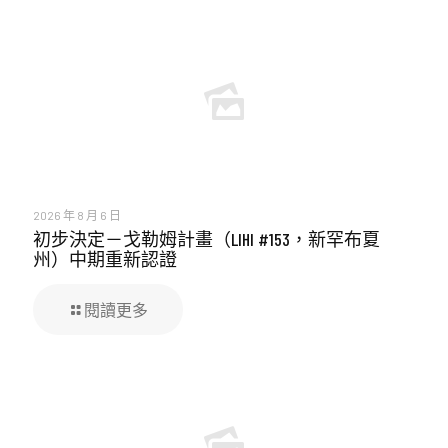
2026 年 8 月 6 日
初步決定－戈勒姆計畫（LIHI #153，新罕布夏
州）中期重新認證
閱讀更多