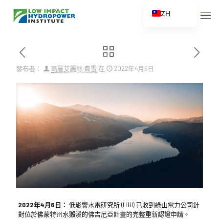
ZH
EN
ES
FR
發布者：
瑪麗艾麗絲·費雪
在
2022年4月6日
ZH_CN
2022年4月6日：
低影響水電研究所 (LIHI) 已收到綠山電力公司針
對位於佛蒙特州水獺溪的佛吉尼亞計畫的完整重新認證申請。