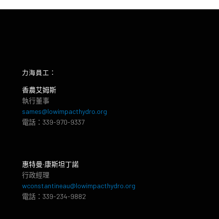
力海員工：
香農艾姆斯
執行董事
sames@lowimpacthydro.org
電話：339-970-9337
惠特曼‧康斯坦丁諾
行政經理
wconstantineau@lowimpacthydro.org
電話：339-234-9882