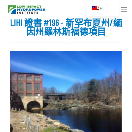
ZH
EN
LIHI 證書 #196 - 新罕布夏州/緬
ES
因州羅林斯福德項目
FR
ZH_CN