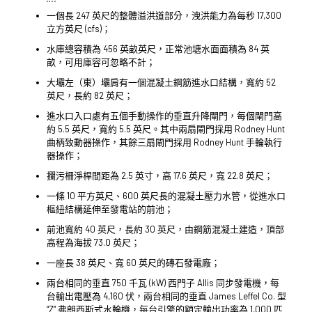
一個長 247 英尺的整體溢洪道部分，洩洪能力為每秒 17,300
立方英尺 (cfs)；
水庫總容積為 456 英畝英尺，正常池塘水面面積為 84 英
畝，可用庫容可忽略不計；
大壩左（東）壩肩有一個混凝土鋼筋進水口結構，寬約 52
英尺，長約 82 英尺；
進水口入口處有五個手動操作的垂直升降閘門，每個閘門高
約 5.5 英尺，寬約 5.5 英尺。其中兩扇閘門採用 Rodney Hunt
曲柄致動器操作，其餘三扇閘門採用 Rodney Hunt 手輪執行
器操作；
攔污柵淨桿間距為 2.5 英寸，高 17.6 英尺，寬 22.8 英尺；
一條 10 平方英尺、600 英尺長的混凝土壓力水管，從進水口
樞紐結構延伸至發電站的前池；
前池寬約 40 英尺，長約 30 英尺，由鋼筋混凝土建造，頂部
高程為海拔 73.0 英尺；
一座長 38 英尺、寬 60 英尺的磚石發電廠；
兩台相同的垂直 750 千瓦 (kW) 西門子 Allis 同步發電機，每
台輸出電壓為 4,160 伏，兩台相同的垂直 James Leffel Co. 型
“Z”
弗朗西斯式水輪機
，每台引擎的額定輸出功率為 1,000 匹