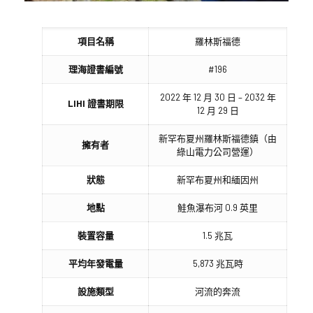
項目名稱
羅林斯福德
理海證書編號
#196
2022 年 12 月 30 日 – 2032 年
LIHI 證書期限
12 月 29 日
新罕布夏州羅林斯福德鎮（由
擁有者
綠山電力公司營運）
狀態
新罕布夏州和緬因州
地點
鮭魚瀑布河 0.9 英里
裝置容量
1.5 兆瓦
平均年發電量
5,873 兆瓦時
設施類型
河流的奔流