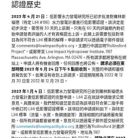
認證歷史
2023 年 4 月 21 日：
低影響水力發電研究所已初步批准對羅林斯
福德（待定 LIHI #196）水力發電計畫進行低影響認證。該決定是
初步決定，需等待 30 天的上訴期。只有在 60 天的評論期內對初
始申請發表評論的人才有資格提出上訴。此類上訴需要包括對項
目為何不符合 LIHI 標準的解釋。申訴請求可以透過電子郵件發送
至 comments@lowimpacthydro.org，主題行中請註明“Rollinsford
Project”，或郵寄至 Low Impact Hydropower Institute, 1167
Massachusetts Ave, Arlington, MA 02476。所有請求都將發佈在網
站上。申請人將有機會回應，任何回應也將公佈。
請求必須在東
部時間 2023 年 5 月 24 日下午 5 點前收到。
完整的申請和審核
員報告如下。如果沒有收到上訴請求，認證期限將為 2022 年 12
月 30 日至 2032 年 12 月 29 日。
2023 年 1 月 4 日：
低影響水力發電研究所已收到羅林斯福德水
力發電計畫低影響認證的完整申請。 LIHI 正在就該申請徵求公眾
意見。具體來說，我們想知道您是否認為該項目符合第二版手冊
中修訂的 LIHI 低影響認證標準。該項目的申請資料如下。與特定
LIHI 標準（流量、水質、魚類通道等）直接相關的評論將最有幫
助，但所有評論都會被考慮。意見可以透過電子郵件提交給研究
所
comments@lowimpacthydro.org
主題行為“Rollinsford 計畫評
論”，或郵寄至低影響水力發電研究所，地址為 1167
Massachusetts Avenue, Arlington, MA 02476。
評論必須在 2023