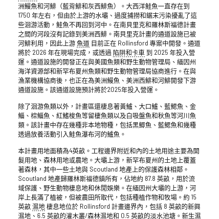
洲鰻魚和河鯡（藍背鯡和灰西鯡魚）。大西洋鮭魚一直存在到
1750 年左右，但由於上游的水壩、過度捕撈和鋸末污染擾亂了這
些洄游活動，鮭魚不再回到河中。在南貝里克和羅林斯福德計畫
之間的河段沒有記錄到美洲西鯡。南貝里克計畫的通道設施已被
河鯡利用，因此上游
魚道
目前正在 Rollinsford 專案中開發。通道
將於 2026 年在現場完成，或透過
陷阱和卡車
到 2025 年投入營
運。通道設施的開發正在與美國魚類和野生動物管理局、緬因州
海洋資源部和新罕布夏州魚類和野生動物管理局協商進行。在與
漁業機構協商後，也正在為美洲鰻魚、美洲西鯡和河鯡開發下游
通道設施。該通道設施預計將於2025年投入營運。
除了洄游魚類以外，計畫區還棲息著黃鱸、大口鱸、藍鰓魚、金
鯔、棕鯔魚、紅鰭梭魚等留棲魚類以及白吸盤魚和秋魚等河川魚
類。該計畫中存在幾種非本地物種，包括黑鯽魚、藍鰓魚和幾種
透過放養活動引入鮭魚瀑布河的鱸魚。
本計畫用地面積為4英畝。工程邊界附近和內的土地用途主要為開
髮用地、森林用地或農地。大壩上游，新罕布夏州的土地上覆蓋
著森林，其中一些土地與 Scoutland 地產上的保護森林相鄰。
Scoutland 地產歸羅林斯福德鎮所有，佔地約 87.8 英畝，用於流
域保護、野生動物棲息地和休閒娛樂。在緬因州大壩的上游，河
岸上長滿了植被，但被農田所取代，包括種植作物和牧場。約 15
英畝
濕地
棲息地位於 Rollinsford 計畫邊界內，包括 8 英畝的新興
濕地
、6.5 英畝的灌木叢/森林濕地和 0.5 英畝的淡水池塘。新生濕