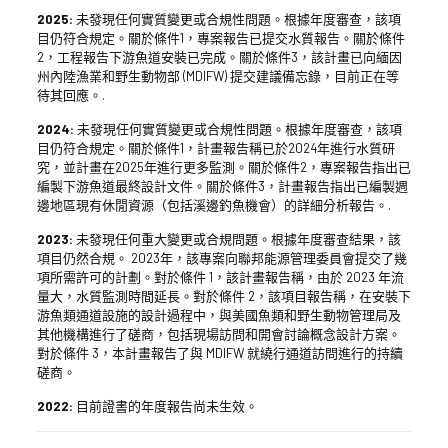
2025:
未發現任何實質變更或合規性問題。根據年度審查，該項
目仍符合規定。關於條件1，專案報告已提交水質報告。關於條件
2，工程報告下游魚道安裝已完成。關於條件3，該計畫已向緬因
州內陸漁業和野生動物部 (MDIFW) 提交建議備忘錄，目前正在等
待其回應。.
2024:
未發現任何實質變更或合規性問題。根據年度審查，該項
目仍符合規定。關於條件1，計畫報告稱已於2024年進行水質研
究，並計畫在2025年進行更多監測。關於條件2，專案報告指出已
編製下游魚道最終設計文件。關於條件3，計畫報告指出已編製週
邊地區現有休閒資源（包括溪邊釣魚機會）的詳細分析報告。.
2023:
未發現任何重大變更或合規問題。根據年度審查結果，該
項目仍然合規。 2023年，該專案向聯邦能源管理委員會提交了幾
項所需許可的計劃。對於條件 1，該計畫報告稱，由於 2023 年流
量大，水質監測時間延長。對於條件 2，該項目報告稱，在安裝下
游魚類通道設施的設計過程中，與美國魚類和野生動物管理局及
其他機構進行了磋商，包括現場訪問和開會討論概念設計方案。
對於條件 3，本計畫報告了與 MDIFW 就繞行通道訪問進行的持續
磋商。
2022:
目前證書的年度報告尚未生效。