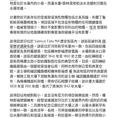
地是位於水庫內的小島，而灌木叢/森林濕地和淡水池塘則分散在
水庫岸邊。
計畫附近可能存在的受威脅或瀕危物種包括北長耳蝠、布蘭丁龜
和新英格蘭棉尾兔。項目區域不包含這些物種的任何關鍵棲息
地。植被管理很少，預計不會影響任何列出的物種。
徑流
營運和
專案有限的佔地面積確保對專案海岸線幾乎沒有影響。
該項目部分位於 Salmon Falls Mill 歷史街區內，該街區被列為
國
家歷史遺跡名錄
。該區位於河岸新罕布夏州一側，包括四座紡織
廠建築及其附屬建築，包括羅林斯福德發電廠、水壩和進水口渠
首結構。該區的建築建於 1840 年至 1860 年之間，由紅磚砌成，
是新英格蘭北部小型紡織製造社區的典型代表。目前，這四棟紡
織廠建築由一個藝術家協會佔用，同時也用作辦公室和商業空
間。波士頓和緬因鐵路橋和羅林斯福德
壩
為該地區的特色貢獻資
源。橫跨工程大壩下游鮭魚瀑布河的波士頓-緬因鐵路橋建於 1888
年，為格構橋面桁架橋，帶有切石砌體子結構。該計畫大壩建於
1909 年至 1910 年間，取代了原來的 1843 年木壩。
該項目佔地相對較小，並且沒有官方的項目娛樂設施。然而，羅
林斯福德鎮擁有、經營並維護部分位於工程邊界內和/或附近的幾
個娛樂設施。二百週年紀念公園位於大壩上游，沿著水庫新罕布
什爾州一側，設有涼亭、長椅、可停放幾輛車的停車位以及可通
往水庫的礫石和混凝土船坡道。附近還有一條沒有標示的原始小