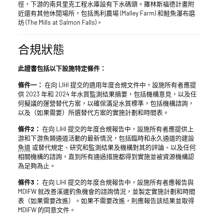
徑，下游的南貝里克工程水庫設有下水碼頭。羅林斯福德計畫附
近還有其他休閒場所，包括馬利農場 (Malley Farm) 和鮭魚瀑布磨
坊 (The Mills at Salmon Falls)。
合規狀態
此證書包括以下設施特定條件：
條件一：
在向 LIHI 提交的適用年度合規文件中，設施所有者應提
供 2023 年和 2024 年水質監測結果摘要，包括機構意見，以及任
何擬議的運營替代方案，以確保滿足水質標準，包括機構諮詢，
以及（如果需要）所選替代方案的實施計劃和時間表。
條件2：
在向 LIHI 提交的年度合規報告中，設施所有者應提供上
游和下游魚類通道活動的最新情況，包括臨時和永久通道的建設
魚道
或替代規定、研究和監測結果及機構對其的評論、以及任何
相關機構的諮詢，直到所有通過措施都得到實施並被資源機構認
為足夠為止。
條件3：
在向 LIHI 提交的年度合規報告中，設施所有者應報告與
MDIFW 就改善溪邊釣魚機會的諮詢情況，並製定實施計劃和時間
表（如果需要改進）。如果不需要改進，則應報告該結果並取得
MDIFW 的同意文件。