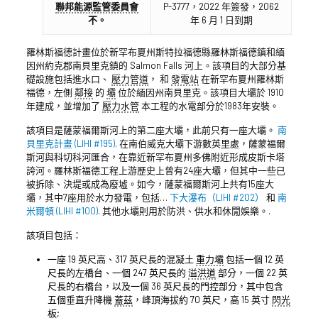
聯邦能源監管委員會
P-3777，2022 年簽發，2062
不。
年 6 月 1 日到期
羅林斯福德計畫位於新罕布夏州斯特拉福德縣羅林斯福德鎮和緬
因州約克郡南貝里克鎮的 Salmon Falls 河上。該項目的大部分基
礎設施包括進水口、
壓力管道
， 和
發電站
在新罕布夏州羅林斯
福德，左側
鄰接
的
壩
位於緬因州南貝里克。該項目大壩於 1910
年建成，並增加了
壓力水管
本工程的水電部分於1983年安裝。
該項目是薩蒙福爾斯河上的第二座大壩，此前只有一座大壩。
南
貝里克計畫 (LIHI #195)
. 在南伯威克大壩下游數英里處，薩蒙福爾
斯河與科切科河匯合，在靠近新罕布夏州多佛附近形成皮斯卡塔
誇河。羅林斯福德工程上游歷史上曾有24座大壩，但其中一些已
被拆除、決堤或成為廢墟。如今，薩蒙福爾斯河上共有15座大
壩，其中7座用於水力發電，包括…
下大瀑布（LIHI #202）
和
南
米爾頓 (LIHI #100)
. 其他水壩則用於防洪、供水和休閒娛樂。.
該項目包括：
一座 19 英尺高、317 英尺長的混凝土
重力壩
包括一個 12 英
尺長的左橋台、一個 247 英尺長的
溢洪道
部分，一個 22 英
尺長的右橋台，以及一個 36 英尺長的門控部分，其中包含
五個垂直升降機
蓋茲
，峰頂海拔約 70 英尺，高 15 英寸
閃光
板
;