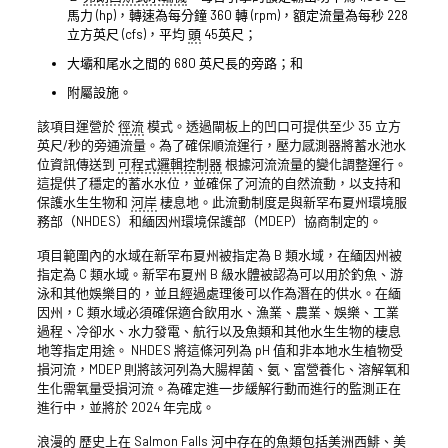
馬力 (hp)，轉速為每分鐘 360 轉 (rpm)，額定流量為每秒 228
立方英尺 (cfs)，平均
頭
45英尺；
大壩和尾水之間的 680 英尺長的旁路；和
附屬設施。
該項目運營於
徑流
模式。透過閘板上的凹口可提供至少 35 立方
英尺/秒的旁通流量。為了確保順流運行，壓力感測器將蓄水池水
位資訊傳送到
可程式邏輯控制器
根據河流流量的變化調整運行。
這提供了穩定的蓄水水位，並確保了河流的自然流動，以支持和
保護水生生物和
河岸
棲息地。此流動制度是與新罕布夏州環境服
務部（NHDES）和緬因州環境保護部（MDEP）協商制定的。
項目範圍內的水域在新罕布夏州被指定為 B 類水域，在緬因州被
指定為 C 類水域。新罕布夏州 B 級水體被認為可以用於釣魚、游
泳和其他娛樂目的，並且經過處理後可以作為潛在的供水。在緬
因州，C 類水域必須確保適合飲用水、漁業、農業、娛樂、工業
過程、冷卻水、水力發電、航行以及魚類和其他水生生物的棲息
地等指定用途。 NHDES 將這條河列為 pH 值和非本地水生植物受
損河流，MDEP 則將該河列為大腸桿菌、氨、富營養化、溶解氧和
生化需氧量受損河流。為確定進一步緩解行動而進行的監測正在
進行中，並將於 2024 年完成。
浪漫的
歷史上在 Salmon Falls 河中存在的魚類包括美洲西鯡、美