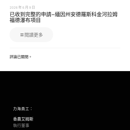
2026 年 6 月 9 日
已收到完整的申請—緬因州安德羅斯科金河拉姆
福德瀑布項目
閱讀更多
評論已關閉。
力海員工：
香農艾姆斯
執行董事