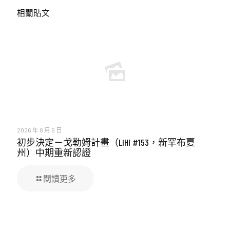
相關貼文
2026 年 8 月 6 日
初步決定－戈勒姆計畫（LIHI #153，新罕布夏
州）中期重新認證
閱讀更多