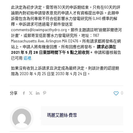
此決定為初步決定，需等待30天的申訴期結束。只有在60天的評
論期內對初始申請發表意見的申請人才有資格提出申訴。此類申
訴需包含為何專案不符合低影響水力發電研究所 (LIHI) 標準的解
釋。申訴請求可透過電子郵件發送至
comments@lowimpacthydro.org，郵件主題請註明“迪爾菲爾德河
計畫”，或郵寄至低影響水力發電研究所，地址：1167
Massachusetts Ave, Arlington MA 02476。所有請求都將發佈在網
站上。申請人將有機會回應，所有回應也將發布。
請求必須在
2021 年 5 月 28 日東部時間下午 5 點之前收到。
申請和審核報告
已可用
這裡
.
如果沒有收到上訴請求且決定成為最終決定，則該計畫的認證期
限為 2020 年 4 月 25 日至 2030 年 4 月 24 日。
分享
0
瑪麗艾麗絲·費雪