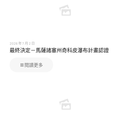
2026 年 7 月 2 日
最終決定－馬薩諸塞州奇科皮瀑布計畫認證
閱讀更多