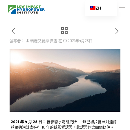
ZH
EN
ES
FR
發布者：
瑪麗艾麗絲·費雪
在
2021年4月28日
ZH_CN
2021 年 4 月 28 日：
低影響水電研究所 (LIHI) 已初步批准對迪爾
菲爾德河計畫進行 10 年的低影響認證。此認證包含四個條件。