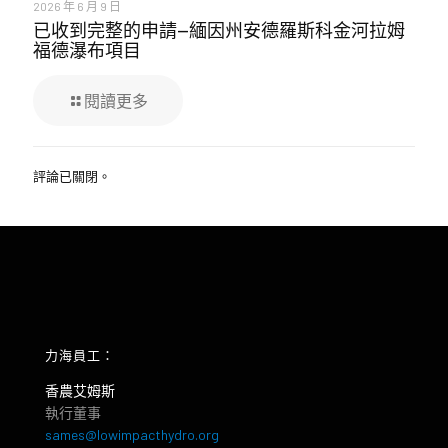
2026 年 6 月 9 日
已收到完整的申請—緬因州安德羅斯科金河拉姆
福德瀑布項目
閱讀更多
評論已關閉。
力海員工：
香農艾姆斯
執行董事
sames@lowimpacthydro.org