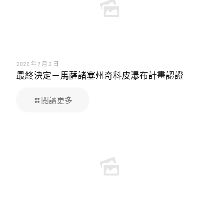
2026 年 7 月 2 日
最終決定－馬薩諸塞州奇科皮瀑布計畫認證
閱讀更多