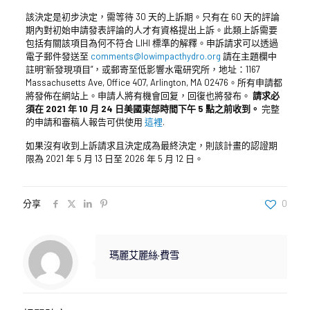
該決定是初步決定，需等待 30 天的上訴期。只有在 60 天的評論
期內對初始申請發表評論的人才有資格提出上訴。此類上訴需要
包括有關該項目為何不符合 LIHI 標準的解釋。申訴請求可以透過
電子郵件發送至
comments@lowimpacthydro.org
請在主題欄中
註明“新發現項目”，或郵寄至低影響水電研究所，地址：1167
Massachusetts Ave, Office 407, Arlington, MA 02476。所有申請都
將發佈在網站上。申請人將有機會回复，回復也將發布。
請求必
須在 2021 年 10 月 24 日美國東部時間下午 5 點之前收到。
完整
的申請和審稿人報告可供使用
這裡
.
如果沒有收到上訴請求且決定成為最終決定，則該計畫的認證期
限為 2021 年 5 月 13 日至 2026 年 5 月 12 日。
分享
0
瑪麗艾麗絲·費雪