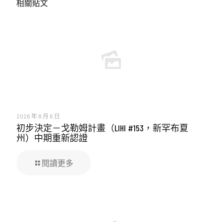
相關貼文
2026 年 8 月 6 日
初步決定－戈勒姆計畫（LIHI #153，新罕布夏
州）中期重新認證
閱讀更多