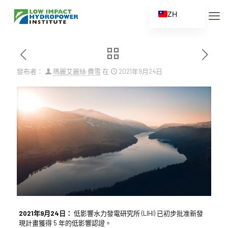
ZH
EN
ES
FR
發布者：
瑪麗艾麗絲·費雪
在
2021年9月24日
ZH_CN
2021年9月24日：
低影響水力發電研究所 (LIHI) 已初步批准新發
現計畫獲得 5 年的低影響認證。