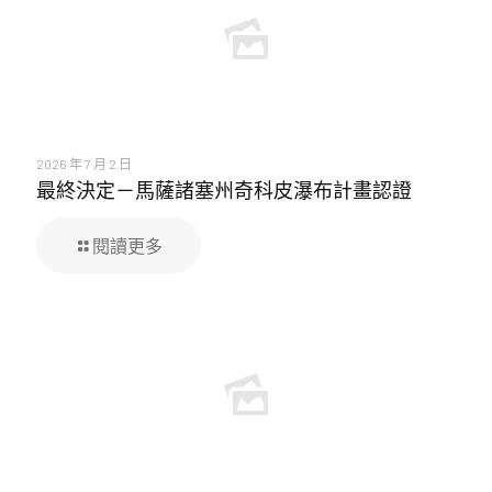
2026 年 7 月 2 日
最終決定－馬薩諸塞州奇科皮瀑布計畫認證
閱讀更多