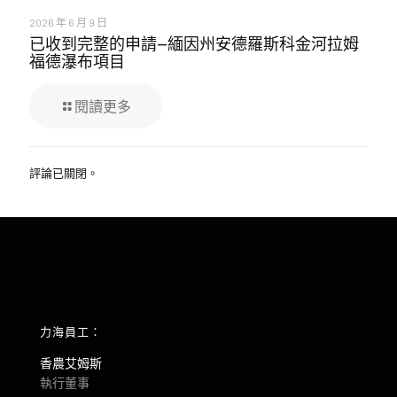
2026 年 6 月 9 日
已收到完整的申請—緬因州安德羅斯科金河拉姆
福德瀑布項目
閱讀更多
評論已關閉。
力海員工：
香農艾姆斯
執行董事