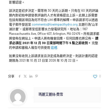
影響認證。
該決定是初步決定，需等待 30 天的上訴期。只有在 60 天的評論
期內對初始申請發表評論的人才有資格提出上訴。此類上訴需要
包括有關該項目為何不符合 LIHI 標準的解釋。申訴請求可以透過
電子郵件發送至
comments@lowimpacthydro.org
主題行為“山羊
湖計畫”，或郵寄至低影響水力發電研究所，地址為：1167
Massachusetts Ave, Office 407, Arlington, MA 02476。所有請求都
將發佈在網站上。申請人將有機會回應，任何回應也將公佈。
請
求必須在 2021 年 12 月 30 日東部時間下午 5 點之前收到。
完整
的申請和審稿人報告可供使用
這裡
.
如果沒有收到上訴請求並且決定成為最終決定，則該計畫的認證
期限為 2021 年 10 月 23 日至 2026 年 10 月 22 日。
分享
0
瑪麗艾麗絲·費雪