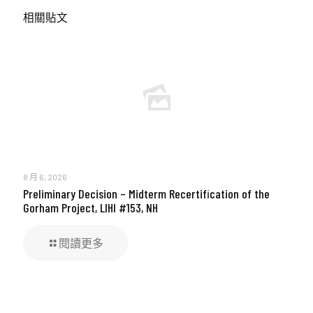
相關貼文
8 月 6, 2026
Preliminary Decision – Midterm Recertification of the
Gorham Project, LIHI #153, NH
閱讀更多