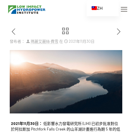
ZH
EN
ES
FR
發布者：
瑪麗艾麗絲·費雪
在
2021年11月30日
ZH_CN
2021年11月30日：
低影響水力發電研究所 (LIHI) 已初步批准對位
於阿拉斯加 Pitchfork Falls Creek 的山羊湖計畫進行為期 5 年的低