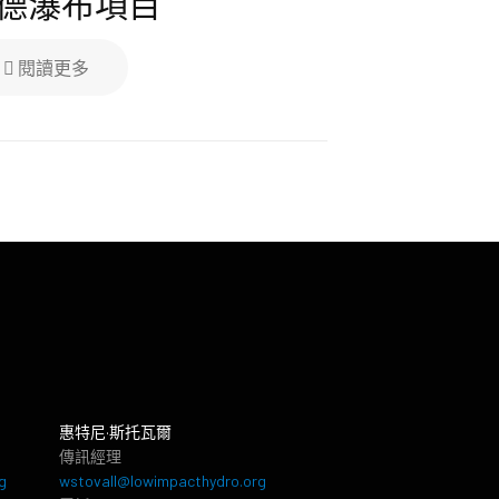
德瀑布項目
閱讀更多
惠特尼·斯托瓦爾
傳訊經理
g
wstovall@lowimpacthydro.org