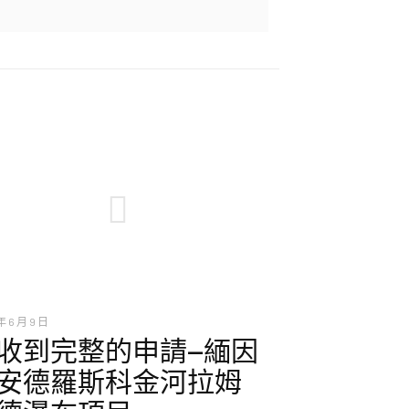
年 6 月 9 日
收到完整的申請—緬因
安德羅斯科金河拉姆