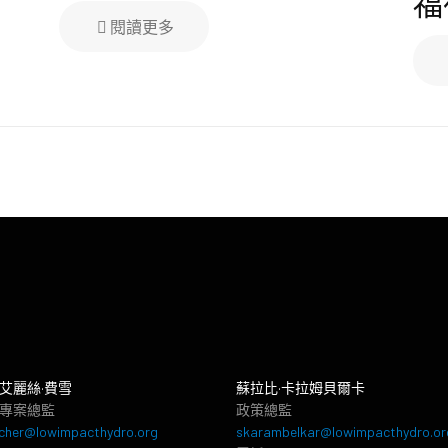
福
閱讀更多
艾麗絲·費雪
蘇拉比·卡拉姆貝爾卡
專案總監
政策總監
cher@lowimpacthydro.org
skarambelkar@lowimpacthydro.or