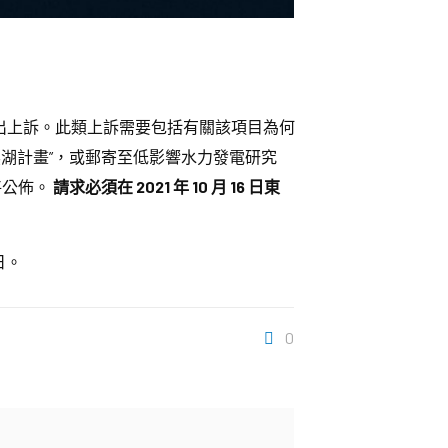
提出上訴。此類上訴需要包括有關該項目為何
熊湖計畫”，或郵寄至低影響水力發電研究
應也將公佈。
請求必須在 2021 年 10 月 16 日東
日。
0