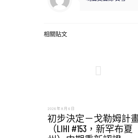
相關貼文
2026 年 8 月 6 日
初步決定－戈勒姆計
（LIHI #153，新罕布夏