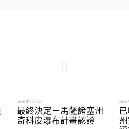
2026 年 7 月 2 日
2026 
畫
最終決定－馬薩諸塞州
已
奇科皮瀑布計畫認證
州