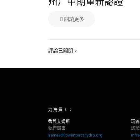
州）中期重新認證
閱讀更多
評論已關閉。
力海員工：
香農艾姆斯
瑪麗
執行董事
認證
sames@lowimpacthydro.org
mfis