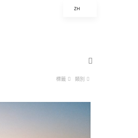
ZH
EN
ES
FR
ZH_CN
標籤
類別