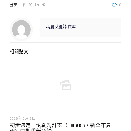
分享
0
瑪麗艾麗絲·費雪
相關貼文
2026 年 8 月 6 日
初步決定－戈勒姆計畫（LIHI #153，新罕布夏
州）中期重新認證