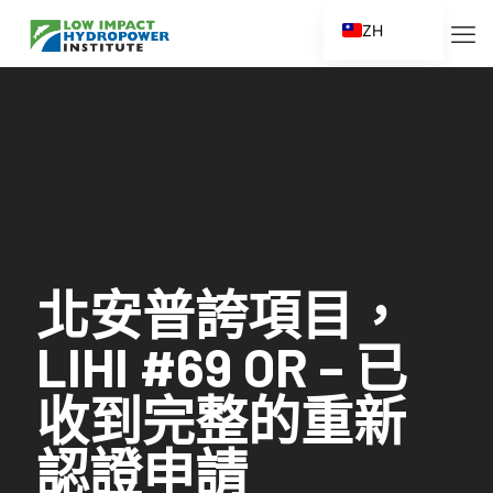
ZH
EN
ES
FR
ZH_CN
北安普誇項目，
LIHI #69 OR – 已
收到完整的重新
認證申請