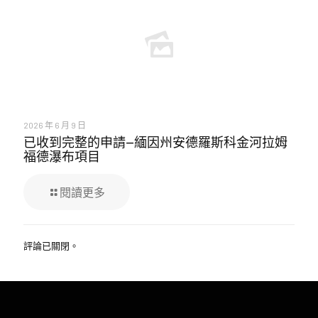
2026 年 6 月 9 日
已收到完整的申請—緬因州安德羅斯科金河拉姆
福德瀑布項目
閱讀更多
評論已關閉。