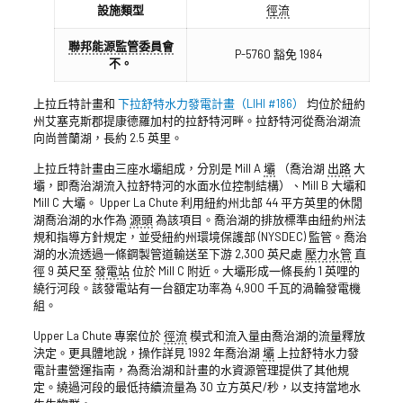
設施類型
徑流
聯邦能源監管委員會
P-5760 豁免 1984
不。
上拉丘特計畫和
下拉舒特水力發電計畫（LIHI #186）
均位於紐約
州艾塞克斯郡提康德羅加村的拉舒特河畔。拉舒特河從喬治湖流
向尚普蘭湖，長約 2.5 英里。
上拉丘特計畫由三座水壩組成，分別是 Mill A
壩
（喬治湖
出路
大
壩，即喬治湖流入拉舒特河的水面水位控制結構）、Mill B 大壩和
Mill C 大壩。 Upper La Chute 利用紐約州北部 44 平方英里的休閒
湖喬治湖的水作為
源頭
為該項目。喬治湖的排放標準由紐約州法
規和指導方針規定，並受紐約州環境保護部 (NYSDEC) 監管。喬治
湖的水流透過一條鋼製管道輸送至下游 2,300 英尺處
壓力水管
直
徑 9 英尺至
發電站
位於 Mill C 附近。大壩形成一條長約 1 英哩的
繞行河段。該發電站有一台額定功率為 4,900 千瓦的渦輪發電機
組。
Upper La Chute 專案位於
徑流
模式和流入量由喬治湖的流量釋放
決定。更具體地說，操作詳見 1992 年喬治湖
壩
上拉舒特水力發
電計畫營運指南，為喬治湖和計畫的水資源管理提供了其他規
定。繞過河段的最低持續流量為 30 立方英尺/秒，以支持當地水