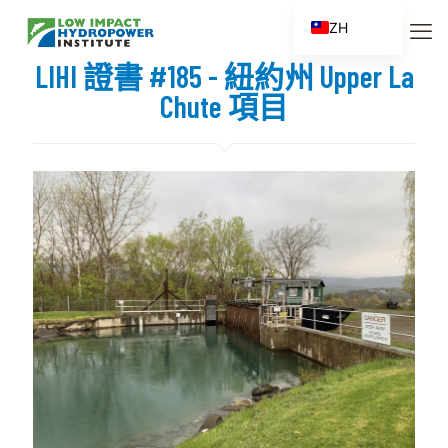
ZH
EN
LIHI 證書 #185 - 紐約州 Upper La
ES
Chute 項目
FR
ZH_CN