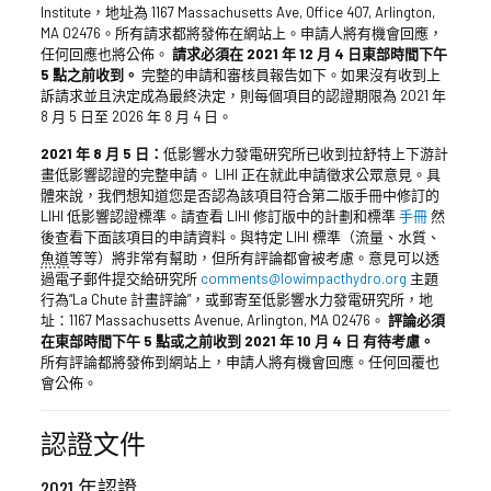
Institute，地址為 1167 Massachusetts Ave, Office 407, Arlington,
MA 02476。所有請求都將發佈在網站上。申請人將有機會回應，
任何回應也將公佈。
請求必須在 2021 年 12 月 4 日東部時間下午
5 點之前收到。
完整的申請和審核員報告如下。如果沒有收到上
訴請求並且決定成為最終決定，則每個項目的認證期限為 2021 年
8 月 5 日至 2026 年 8 月 4 日。
2021 年 8 月 5 日：
低影響水力發電研究所已收到拉舒特上下游計
畫低影響認證的完整申請。 LIHI 正在就此申請徵求公眾意見。具
體來說，我們想知道您是否認為該項目符合第二版手冊中修訂的
LIHI 低影響認證標準。請查看 LIHI 修訂版中的計劃和標準
手冊
然
後查看下面該項目的申請資料。與特定 LIHI 標準（流量、水質、
魚道
等等）將非常有幫助，但所有評論都會被考慮。意見可以透
過電子郵件提交給研究所
comments@lowimpacthydro.org
主題
行為“La Chute 計畫評論”，或郵寄至低影響水力發電研究所，地
址：1167 Massachusetts Avenue, Arlington, MA 02476。
評論必須
在東部時間下午 5 點或之前收到
2021 年 10 月 4 日
有待考慮。
所有評論都將發佈到網站上，申請人將有機會回應。任何回覆也
會公佈。
認證文件
2021 年認證