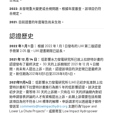
合規定。
2022:
未發現重大變更或合規問題。根據年度審查，該項目仍符
合規定。
2021:
目前證書的年度報告尚未生效。
認證歷史
2022 年 1 月 1 日：
根據 2022 年 1 月 1 日發布的 LIHI 第二版認證
手冊第 2.05 版，LIHI 證書期限已延長。
2021 年 12 月 14 日：
低影響水力發電研究所已就上拉舒特計畫的
認證發布了最終決定。 30 天的上訴期限於 2021 年 12 月 4 日關
閉，尚未有人提出上訴。因此，認證該項目的決定現已是最終決
定。新任期為2021年8月5日至2026年8月4日。
2021年11月4日：
低影響水力發電研究所 (LIHI) 已初步批准對上拉
楚特計畫和下拉楚特計畫進行為期 5 年的低影響認證。該決定是
初步決定，需等待 30 天的上訴期。只有在 60 天的評論期內對初
始申請發表評論的人才有資格提出上訴。此類上訴需要包括有關
該項目為何不符合 LIHI 標準的解釋。申訴請求可以透過電子郵件
發送至
comments@lowimpacthydro.org
主題行為“Upper and
Lower La Chute Projects”，或郵寄至 Low Impact Hydropower