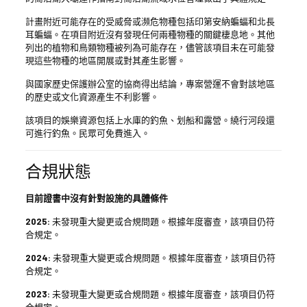
計畫附近可能存在的受威脅或瀕危物種包括印第安納蝙蝠和北長
耳蝙蝠。在項目附近沒有發現任何兩種物種的關鍵棲息地。其他
列出的植物和鳥類物種被列為可能存在，儘管該項目未在可能發
現這些物種的地區開展或對其產生影響。
與國家歷史保護辦公室的協商得出結論，專案營運不會對該地區
的歷史或文化資源產生不利影響。
該項目的娛樂資源包括上水庫的釣魚、划船和露營。繞行河段還
可進行釣魚。民眾可免費進入。
合規狀態
目前證書中沒有針對設施的具體條件
2025:
未發現重大變更或合規問題。根據年度審查，該項目仍符
合規定。
2024:
未發現重大變更或合規問題。根據年度審查，該項目仍符
合規定。
2023:
未發現重大變更或合規問題。根據年度審查，該項目仍符