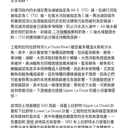
生生物群。
計畫河段內的水域在喬治湖被指定為 AA-S（TS）級，在繞行河段
被指定為 C（TS）級，在尾水河段被指定為 C 級。喬治湖因城市
和暴雨徑流以及侵蝕造成的淤泥和沈積物污染而被列為受損湖。
喬治湖流域協會已採取多項措施，防止污水流入湖中。 AA 級水最
適合用於飲用水、初級或
二次接觸娛樂
和釣魚。 C 級水域最適合
釣。 (TS) 的應用顯示此分類支持鱒魚族群。
工程附近的拉舒特河 (La Chute River) 棲息著多種溫水魚和冷水
魚。其中，該計畫發現了幾種洄遊物種，包括藍背鯡魚、鯡魚、
美洲鰻、湖鱘、大西洋陸封鮭魚和七鰓鰻。大西洋鮭魚透過放養
來維持，美洲鰻魚也同樣透過放養來維持。藍背鯡魚、鯡魚和七
鰓鰻被認為是非本地物種或入侵物種，因此對本地物種，尤其是
鱒魚和鮭魚構成威脅。這些物種的遷移通道並不理想，因為它們
可能會對喬治湖的本地魚類族群產生負面影響。下游通道透過下
游旁路提供，其中包括一條埋地管道，帶有地下水閘，可將魚運
送到旁路河段。下游通道也透過 Upper La Chute 的最小流量堰提
供。
該項目土地面積近 500 英畝，涵蓋上拉舒特 (Upper La Chute) 計
畫和下拉舒特 (Lower La Chute) 計畫。工程附近的海岸線是落葉林
和常綠林的混合區，其中有種植有觀賞草的住宅和商業地產。一
些農田和
濕地
該地區也有發現。 1992 年上拉舒特水力發電計畫
的喬治湖大壩運作指南對喬治湖流域水位管理做出了具體規定。