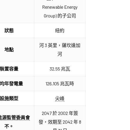
Renewable Energy
Group) 的子公司
狀態
紐約
河 3 英里，薩坎達加
地點
河
裝置容量
32.55 兆瓦
均年發電量
126,105 兆瓦時
設施類型
尖峰
2047 於 2002 年簽
能源監管委員會
發，效期至 2042 年 8
不。