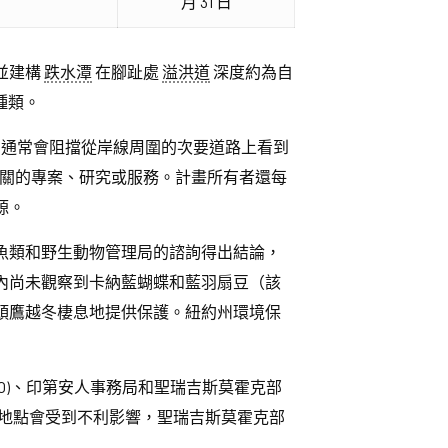
月 31 日
並建構
跌水潭
在腳趾處
溢洪道
深度約為自
種類。
層通常會阻擋從岸線周圍的次要道路上看到
相關的專案、研究或服務。計畫所有者還每
源。
魚類和野生動物管理局的諮詢得出結論，
內尚未觀察到卡納藍蝴蝶和藍羽扇豆（該
頭鷹越冬棲息地提供保護。紐約州環境保
O)、印第安人事務局和聖瑞吉斯莫霍克部
任何地點會受到不利影響，聖瑞吉斯莫霍克部