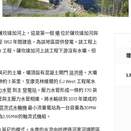
薩坎達加河上。這是第一個
壩
位於薩坎達加河與
至 1952 年間建造，為該地區提供發電。該工程上
est 工程。薩坎達加河上該工程下游沒有水壩，但
理
112 英尺的土壩，壩頂設有混凝土閘門
溢洪道
。大壩
L
 3 英里，至康克林維爾的 EJ West 工程尾水
力水管
到主
發電站
。壓力水管形成一條約 370 英
管與主壓力水管相連，將水輸送到 2013 年建成的
混流式水輪機
最小流量電站為一台容量為30MW
.55MW的軸流式機組。
.0 英尺的模式。水庫的水流由哈德遜河黑河調節區