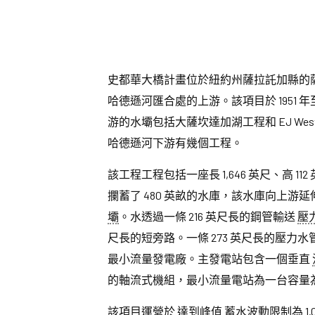
史都華大橋計畫位於紐約州薩拉託加縣的
哈德遜河匯合處的上游。該項目於 1951 年
游的水壩包括大薩坎達加湖工程和 EJ W
哈德遜河下游有幾個工程。
該工程工程包括一座長 1,646 英尺、高 
攔蓄了 480 英畝的水庫，該水庫向上游延伸約
壩
。水透過一條 216 英尺長的鋼管輸送
壓
尺長的短旁路。一條 273 英尺長的壓力水
最小流量發電廠。主發電站包含一個垂直
的軸流式機組，最小流量電站為一台容量為2
該項目運營於
達到峰值
蓄水波動限制為 1