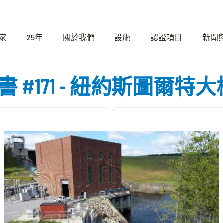
家
25年
關於我們
設施
認證項目
新聞
 證書 #171 - 紐約斯圖爾