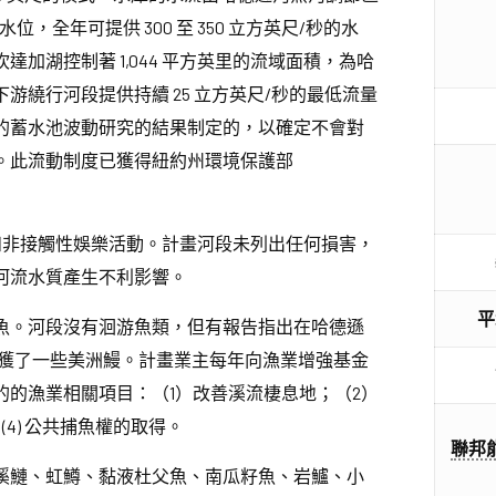
，全年可提供 300 至 350 立方英尺/秒的水
加湖控制著 1,044 平方英里的流域面積，為哈
游繞行河段提供持續 25 立方英尺/秒的最低流量
的蓄水池波動研究的結果制定的，以確定不會對
。此流動制度已獲得紐約州環境保護部
和非接觸性娛樂活動。計畫河段未列出任何損害，
河流水質產生不利影響。
平
魚。河段沒有洄游魚類，但有報告指出在哈德遜
164）下游捕獲了一些美洲鰻。計畫業主每年向漁業增強基金
的漁業相關項目：（1）改善溪流棲息地；（2）
(4) 公共捕魚權的取得。
聯邦
溪鰱、虹鱒、黏液杜父魚、南瓜籽魚、岩鱸、小