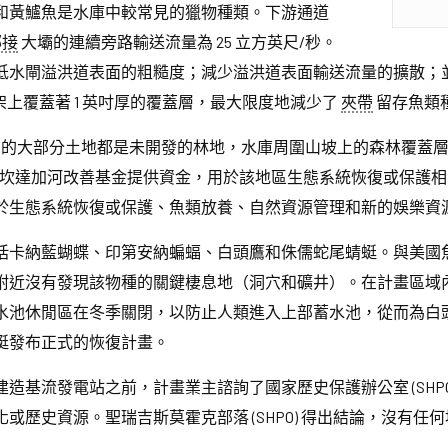
和黃鱸魚是水庫中較常見的獵物種類。下游通道
鄰接
大壩的連續旁路輸送流量為 25 立方英尺/秒。
低水閘溢洪道表面的粗糙度；減少溢洪道表面輸送流量的擴散；
架上覆蓋著 1 英吋厚的覆蓋層，最大限度地減少了
夾帶
留存魚類
周圍的大部分土地都是未開發的林地，水庫周圍山坡上的森林覆蓋
薩坎達加河改善基金提供資金，用於該地區生態系統恢復或保護
於生態系統恢復或保護、魚類放養、自然資源管理和新的娛樂資
括卡納藍蝴蝶、印第安納蝙蝠、白頭鷹和侏儒蛇尾蜻蜓。與美國
附近沒有發現該物種的關鍵棲息地（洞穴和礦井）。在計畫區域
水池休閒區在冬季關閉，以防止人類進入上部蓄水池，從而為白
蜓發布正式的恢復計畫。
造基流發電站之前，計畫業主諮詢了國家歷史保護辦公室 (SHP
或歷史資源。聖瑞吉斯莫霍克部落 (SHPO) 得出結論，沒有