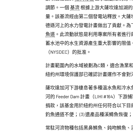
調節。一個
基流
根據上游大薩坎達加湖的水位
量。該基流經由第二個發電站釋放。大薩坎達
德遜河上的水力發電計畫做出了貢獻。為下
魚道
。此流動狀態是利用專案所有者進行
蓄水池中的水生資源產生重大影響的限值
（NYSDEC）的批准。
計畫範圍內的水域被劃為C類，適合漁業
紐約州環境保護部已確認計畫運作不會對
薩坎達加河下游棲息著多種溫水魚和冷水
河的 Feeder Dam 計畫（LIHI #
捐款，該基金用於紐約州任何符合以下目的
釣魚通道不便； (3) 遺產品種溪鱒魚恢復； 
常駐河流物種包括黑鼻鰷魚、鈍吻鰷魚、