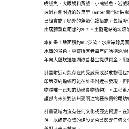
嘴鱸魚、大眼鯛和黃鱸。小嘴鱸魚、岩鱸
透過右側附近的改良型 Tainter 閘門提供
已經實施了額外的魚類保護措施，包括降
由落體垂直距離的25%。主發電站的垃圾
本計畫土地面積約682英畝。水庫岸線
水庫的景色。專案所有者每年向哈德遜/
年向大薩坎達加湖改善基金提供資金，用
計畫附近可能存在的受威脅或瀕危物種包
印第安納蝙蝠可能在計畫附近被發現，但
物種唯一已知的幼蟲食物植物）。工程蓄
護部尚未針對該州受關注物種侏儒蛇尾蜻
計畫區域內沒有任何文化或歷史資源。在建
落，以確定擬議的建設是否會影響任何文化
落對此表示贊同。