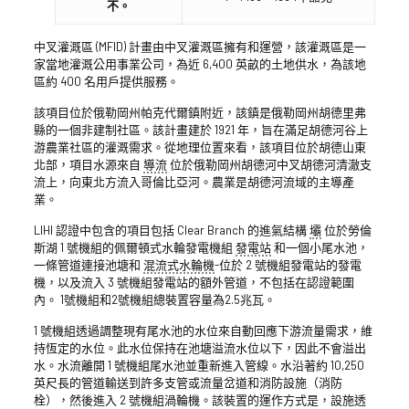
不。
中叉灌溉區 (MFID) 計畫由中叉灌溉區擁有和運營，該灌溉區是一
家當地灌溉公用事業公司，為近 6,400 英畝的土地供水，為該地
區約 400 名用戶提供服務。
該項目位於俄勒岡州帕克代爾鎮附近，該鎮是俄勒岡州胡德里弗
縣的一個非建制社區。該計畫建於 1921 年，旨在滿足胡德河谷上
游農業社區的灌溉需求。從地理位置來看，該項目位於胡德山東
北部，項目水源來自
導流
位於俄勒岡州胡德河中叉胡德河清澈支
流上，向東北方流入哥倫比亞河。農業是胡德河流域的主導產
業。
LIHI 認證中包含的項目包括 Clear Branch 的進氣結構
壩
位於勞倫
斯湖 1 號機組的佩爾頓式水輪發電機組
發電站
和一個小尾水池，
一條管道連接池塘和
混流式水輪機
-位於 2 號機組發電站的發電
機，以及流入 3 號機組發電站的額外管道，不包括在認證範圍
內。 1號機組和2號機組總裝置容量為2.5兆瓦。
1 號機組透過調整現有尾水池的水位來自動回應下游流量需求，維
持恆定的水位。此水位保持在池塘溢流水位以下，因此不會溢出
水。水流離開 1 號機組尾水池並重新進入管線。水沿著約 10,250
英尺長的管道輸送到許多支管或流量岔道和消防設施（消防
栓），然後進入 2 號機組渦輪機。該裝置的運作方式是，設施透