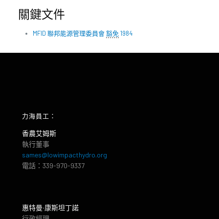
關鍵文件
MFID 聯邦能源管理委員會
豁免
1984
力海員工：
香農艾姆斯
執行董事
sames@lowimpacthydro.org
電話：339-970-9337
惠特曼‧康斯坦丁諾
行政經理