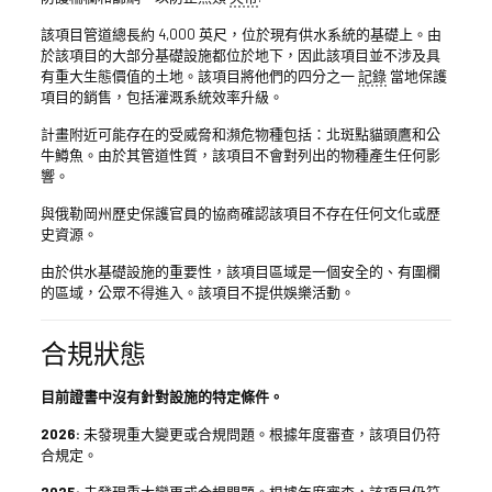
該項目管道總長約 4,000 英尺，位於現有供水系統的基礎上。由
於該項目的大部分基礎設施都位於地下，因此該項目並不涉及具
有重大生態價值的土地。該項目將他們的四分之一
記錄
當地保護
項目的銷售，包括灌溉系統效率升級。
計畫附近可能存在的受威脅和瀕危物種包括：北斑點貓頭鷹和公
牛鱒魚。由於其管道性質，該項目不會對列出的物種產生任何影
響。
與俄勒岡州歷史保護官員的協商確認該項目不存在任何文化或歷
史資源。
由於供水基礎設施的重要性，該項目區域是一個安全的、有圍欄
的區域，公眾不得進入。該項目不提供娛樂活動。
合規狀態
目前證書中沒有針對設施的特定條件。
2026:
未發現重大變更或合規問題。根據年度審查，該項目仍符
合規定。