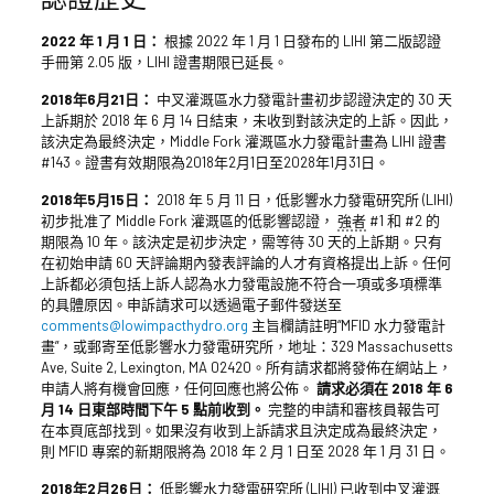
2022 年 1 月 1 日：
根據 2022 年 1 月 1 日發布的 LIHI 第二版認證
手冊第 2.05 版，LIHI 證書期限已延長。
2018年6月21日：
中叉灌溉區水力發電計畫初步認證決定的 30 天
上訴期於 2018 年 6 月 14 日結束，未收到對該決定的上訴。因此，
該決定為最終決定，Middle Fork 灌溉區水力發電計畫為 LIHI 證書
#143。證書有效期限為2018年2月1日至2028年1月31日。
2018年5月15日：
2018 年 5 月 11 日，低影響水力發電研究所 (LIHI)
初步批准了 Middle Fork 灌溉區的低影響認證，
強者
#1 和 #2 的
期限為 10 年。該決定是初步決定，需等待 30 天的上訴期。只有
在初始申請 60 天評論期內發表評論的人才有資格提出上訴。任何
上訴都必須包括上訴人認為水力發電設施不符合一項或多項標準
的具體原因。申訴請求可以透過電子郵件發送至
comments@lowimpacthydro.org
主旨欄請註明“MFID 水力發電計
畫”，或郵寄至低影響水力發電研究所，地址：329 Massachusetts
Ave, Suite 2, Lexington, MA 02420。所有請求都將發佈在網站上，
申請人將有機會回應，任何回應也將公佈。
請求必須在 2018 年 6
月 14 日東部時間下午 5 點前收到。
完整的申請和審核員報告可
在本頁底部找到。如果沒有收到上訴請求且決定成為最終決定，
則 MFID 專案的新期限將為 2018 年 2 月 1 日至 2028 年 1 月 31 日。
2018年2月26日：
低影響水力發電研究所 (LIHI) 已收到中叉灌溉