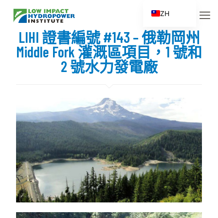
ZH
EN
LIHI 證書編號 #143 – 俄勒岡州
ES
Middle Fork 灌溉區項目，1 號和
FR
2 號水力發電廠
ZH_CN