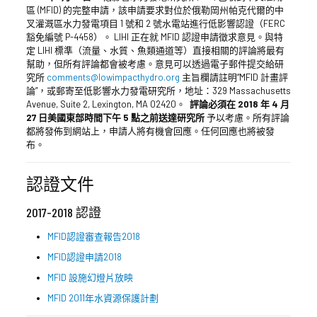
區 (MFID) 的完整申請，該申請要求對位於俄勒岡州帕克代爾的中
叉灌溉區水力發電項目 1 號和 2 號水電站進行低影響認證（FERC
豁免編號 P-4458）。 LIHI 正在就 MFID 認證申請徵求意見。與特
定 LIHI 標準（流量、水質、魚類通道等）直接相關的評論將最有
幫助，但所有評論都會被考慮。意見可以透過電子郵件提交給研
究所
comments@lowimpacthydro.org
主旨欄請註明“MFID 計畫評
論”，或郵寄至低影響水力發電研究所，地址：329 Massachusetts
Avenue, Suite 2, Lexington, MA 02420。
評論必須在 2018 年 4 月
27 日美國東部時間下午 5 點之前送達研究所
予以考慮。所有評論
都將發佈到網站上，申請人將有機會回應。任何回應也將被發
布。
認證文件
2017-2018 認證
MFID認證審查報告2018
MFID認證申請2018
MFID 設施幻燈片放映
MFID 2011年水資源保護計劃