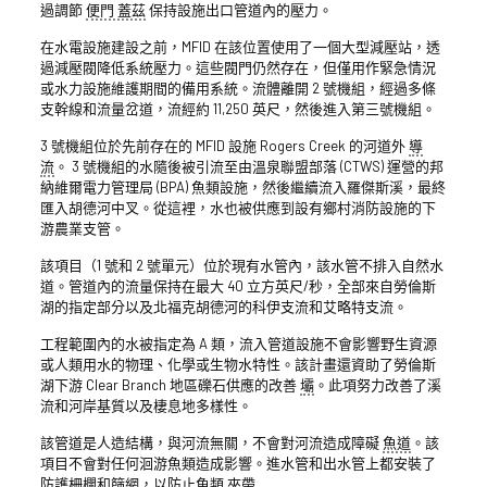
過調節
便門
蓋茲
保持設施出口管道內的壓力。
在水電設施建設之前，MFID 在該位置使用了一個大型減壓站，透
過減壓閥降低系統壓力。這些閥門仍然存在，但僅用作緊急情況
或水力設施維護期間的備用系統。流體離開 2 號機組，經過多條
支幹線和流量岔道，流經約 11,250 英尺，然後進入第三號機組。
3 號機組位於先前存在的 MFID 設施 Rogers Creek 的河道外
導
流
。 3 號機組的水隨後被引流至由溫泉聯盟部落 (CTWS) 運營的邦
納維爾電力管理局 (BPA) 魚類設施，然後繼續流入羅傑斯溪，最終
匯入胡德河中叉。從這裡，水也被供應到設有鄉村消防設施的下
游農業支管。
該項目（1 號和 2 號單元）位於現有水管內，該水管不排入自然水
道。管道內的流量保持在最大 40 立方英尺/秒，全部來自勞倫斯
湖的指定部分以及北福克胡德河的科伊支流和艾略特支流。
工程範圍內的水被指定為 A 類，流入管道設施不會影響野生資源
或人類用水的物理、化學或生物水特性。該計畫還資助了勞倫斯
湖下游 Clear Branch 地區礫石供應的改善
壩
。此項努力改善了溪
流和河岸基質以及棲息地多樣性。
該管道是人造結構，與河流無關，不會對河流造成障礙
魚道
。該
項目不會對任何洄游魚類造成影響。進水管和出水管上都安裝了
防護柵欄和篩網，以防止魚類
夾帶
.