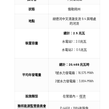
狀態
俄勒岡州
胡德河中叉清澈支流 9.4 英哩處
地點
的河流
總計：2.5 兆瓦
水電站1：2.0兆瓦
裝置容量
水電站2：0.5兆瓦
總計：20,469 兆瓦時
1號水力發電廠：16,575 MWh
平均年發電量
2號水力發電廠：3,894 MWh
設施類型
在管道內，
徑流
聯邦能源監管委員會
P-4458，1984年豁免