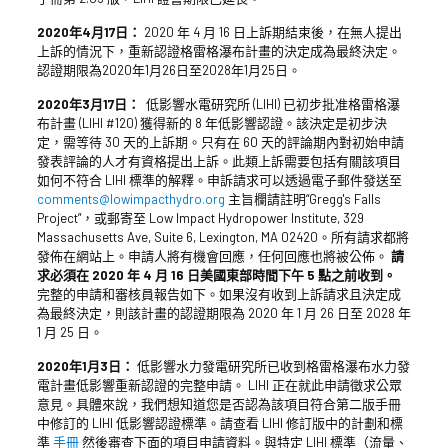
2020年4月17日：
2020 年 4 月 16 日上訴期結束後，在無人提出
上訴的情況下，重新認證格雷格瀑布計畫的決定成為最終決定。
認證期限為2020年1月26日至2028年1月25日。
2020年3月17日：
低影響水電研究所 (LIHI) 已初步批准格雷格瀑
布計畫 (LIHI #120) 獲得新的 8 年低影響認證。該決定是初步決
定，需等待 30 天的上訴期。只有在 60 天的評論期內對初始申請
發表評論的人才有資格提出上訴。此類上訴需要包括有關該項目
如何不符合 LIHI 標準的解釋。申訴請求可以透過電子郵件發送至
comments@lowimpacthydro.org
主旨欄請註明“Gregg's Falls
Project”，或郵寄至 Low Impact Hydropower Institute, 329
Massachusetts Ave, Suite 6, Lexington, MA 02420。所有請求都將
發佈在網站上。申請人將有機會回應，任何回應也將被公佈。
請
求必須在 2020 年 4 月 16 日美國東部時間下午 5 點之前收到。
完整的申請和審核員報告如下。如果沒有收到上訴請求且決定成
為最終決定，則該計畫的認證期限為 2020 年 1 月 26 日至 2028 年
1 月 25 日。
2020年1月3日：
低影響水力發電研究所已收到格雷格瀑布水力發
電計畫低影響重新認證的完整申請。 LIHI 正在就此申請徵求公眾
意見。具體來說，我們想知道您是否認為該項目符合第二版手冊
中修訂的 LIHI 低影響認證標準。請查看 LIHI 修訂版中的計劃和標
準
手冊
然後審查下面的項目申請資料。與特定 LIHI 標準（流量、