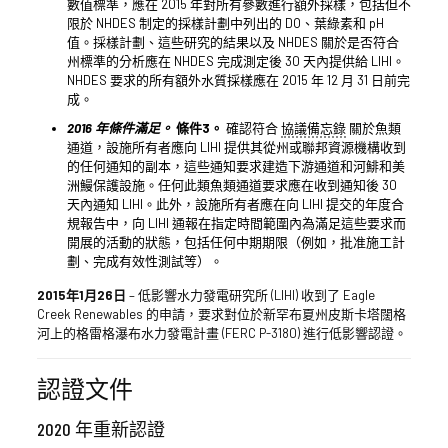
數值標準，應在 2015 年對所有參數進行額外採樣，包括但不
限於 NHDES 制定的採樣計劃中列出的 DO、葉綠素和 pH
值。採樣計劃、這些研究的結果以及 NHDES 關於是否符合
州標準的分析應在 NHDES 完成測定後 30 天內提供給 LIHI。
NHDES 要求的所有額外水質採樣應在 2015 年 12 月 31 日前完
成。
2016 年條件滿足。
條件3。
確認符合
協議備忘錄
關於魚類
通道，設施所有者應向 LIHI 提供其從州或聯邦資源機構收到
的任何通知的副本，這些通知要求建造下游通道和河鯡和美
洲鰻保護設施。任何此類魚類通道要求應在收到通知後 30
天內通知 LIHI。此外，設施所有者應在向 LIHI 提交的年度合
規報告中，向 LIHI 通報在指定時間範圍內為滿足這些要求而
開展的活動的狀態，包括任何中期期限（例如，批准施工計
劃、完成有效性測試等）。
2015年1月26日
– 低影響水力發電研究所 (LIHI) 收到了 Eagle
Creek Renewables 的申請，要求對位於新罕布夏州皮斯卡塔闊格
河上的格雷格瀑布水力發電計畫 (FERC P-3180) 進行低影響認證。
認證文件
2020 年重新認證