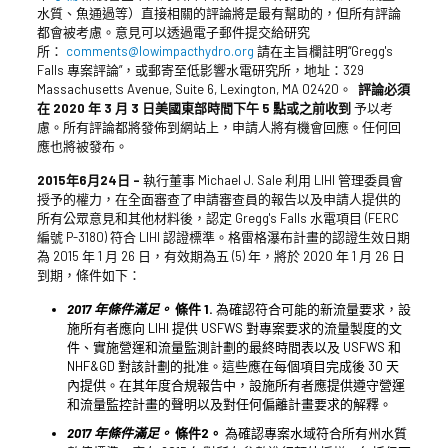
水質、魚通過等）直接相關的評論將是最有幫助的，但所有評論
都會被考慮。意見可以透過電子郵件提交給研究
所：
comments@lowimpacthydro.org
請在主旨欄註明“Gregg's
Falls 專案評論”，或郵寄至低影響水電研究所，地址：329
Massachusetts Avenue, Suite 6, Lexington, MA 02420。
評論必須
在 2020 年 3 月 3 日美國東部時間下午 5 點或之前收到
予以考
慮。所有評論都將發佈到網站上，申請人將有機會回應。任何回
應也將被發布。
2015年6月24日 –
執行董事 Michael J. Sale 利用 LIHI 管理委員會
授予的權力，在全面審查了申請審查員的報告以及申請人提供的
所有公眾意見和其他材料後，認定 Gregg's Falls 水電項目 (FERC
編號 P-3180) 符合 LIHI 認證標準。格雷格瀑布計畫的認證生效日期
為 2015 年 1 月 26 日，有效期為五 (5) 年，將於 2020 年 1 月 26 日
到期，條件如下：
2017 年條件滿足。
條件 1.
為確認符合可能的新流量要求，設
施所有者應向 LIHI 提供 USFWS 對專案要求的流量製度的文
件、實施營運和流量監測計劃的最終時間表以及 USFWS 和
NHF&GD 對該計劃的批准。這些應在每個項目完成後 30 天
內提供。在其年度合規報告中，設施所有者應提供遵守營運
和流量監控計畫的聲明以及對任何偏離計畫要求的解釋。
2017 年條件滿足。
條件2。
為確認專案水域符合所有州水質