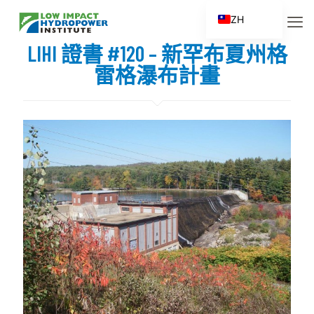
ZH
EN
LIHI 證書 #120 – 新罕布夏州格
ES
雷格瀑布計畫
FR
ZH_CN