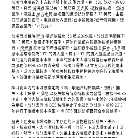
該項目由現有的土方和混凝土組成
重力壩
，長 1,360 英尺，高 60
英尺。具體
溢洪道
頂部有 1.5 英尺高
閃光板
.
攝取量
結構，
魚道
設施，混凝土
壓力水管
該項目的組成部分是長 31.75 英尺、由長
方形過渡到圓形。電廠廠房內裝有2台水輪機及2台新發電機，總
裝置容量為3.479兆瓦。
該項目以瞬時
徑流
模式並蓄水 136 英畝的水庫。該計畫季節性下
降 1.5 英尺，整個冬季和春季，徑流作業都在較低海拔處持續進
行。
閃光板
在水位下降後被移除，並在春季被替換
鮮水
.
扣押
補
給率通常限制為 10% 的流入量，其中 90% 的流入量通過溢洪道，
直到達到夏季蓄水水位。水庫的放水由大壩所有者新罕布夏州環
境服務部 (NHDES) 負責安排。該項目提供 20 立方英尺/秒的尾水
基流
，或流入量較少。美國魚類和野生動物管理局進行了現場評
估，並確定流量狀況足以保護水生棲息地。
項目範圍內的水域被指定為 B 類，最適合用於農業、划船、捕
魚、水上娛樂、
濕地
以及魚類育苗支持和水力發電。根據 NHDES
測定，由於大氣沉降和低緩衝能力的影響，這些水體的 pH 值被列
為受損。該計畫與 NHDES 協調制定了水質監測計劃，並於 2016
年進行了後續水樣本採集。 NHDES 確認該項目符合水質標準。
歷史上在皮斯卡塔誇格河中存在的洄游物種包括鯡魚、美洲西
鯡、藍背鯡魚、大西洋鮭和美洲鰻。目前，下游大壩阻礙了上游
通行。然而，該計畫承諾，如果未來各機構提出要求，將實施上