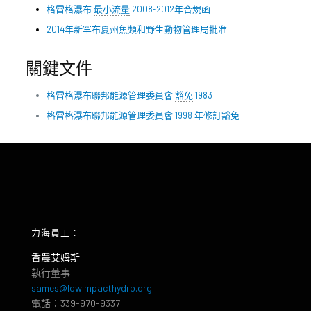
格雷格瀑布
最小流量
2008-2012年合規函
2014年新罕布夏州魚類和野生動物管理局批准
關鍵文件
格雷格瀑布聯邦能源管理委員會
豁免
1983
格雷格瀑布聯邦能源管理委員會 1998 年修訂豁免
力海員工：
香農艾姆斯
執行董事
sames@lowimpacthydro.org
電話：339-970-9337