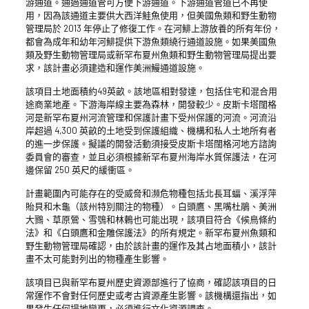
游通道。通過通道管可方便下游通道。下游通道管道已不再使
用，因為該通道主要供大西洋鮭魚使用，但美國魚類和野生動物
管理局於 2013 年停止了修復工作。在河鯡上游放養的所有年份，
都會為成年和幼年河鯡提供下游魚類繞行通道設施。如果美國魚
類及野生動物管理局或新罕布夏州魚類和野生動物管理局提出要
求，該計畫必須建造和運作美洲鰻通道設施。
該項目土地面積約49英畝。該地區相對發達，包括住宅和混合用
途商業地產。下游海岸線主要為森林，開發較少。皮斯卡塔闊格
河是新罕布夏州河流管理和保護計畫下受州保護的河流。河流沿
岸超過 4,300 英畝的土地受到保護組織、機構和私人土地所有者
的進一步保護。擬議的開發活動須接受皮斯卡塔闊格河地方諮詢
委員會的審查，並且必須根據新罕布夏州海岸水質保護法，在河
邊保留 250 英尺的緩衝區。
計畫範圍內可能存在的受威脅和瀕危物種包括北長耳蝠、溪浮萍
貽貝和木龜（該州特別關注的物種）。白頭鷹、黑嘴杜鵑、美洲
大鷚、草原鶯、雪鴞和林鶇也可能出現，該項目符合《候鳥條約
法》和《白頭鷹和金雕保護法》的所有規定。新罕布夏州魚類和
野生動物管理局確認，由於該計畫的運作及其占地面積小，該計
畫不太可能對列出的物種產生影響。
該項目已與新罕布夏州歷史資源部進行了協商，確認該項目的日
常運作不會對任何歷史或考古資源產生影響。該機構還指出，如
果發生任何場地變更，必須進行文化資源調查。