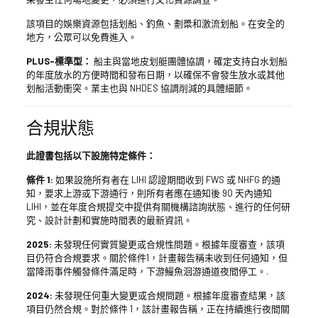
該項目的娛樂資源包括划船、釣魚、劃槳和激流划船。在安全的
地方，公眾可以免費進入。
PLUS-標準型：
船主與當地皮划艇團體協調，確定支持白水划船
的年度放水的方便時間和發布日期，以確保不會發生放水或其他
划船活動衝突。業主也與 NHDES 協調削減的具體細節。
合規狀態
此證書包括以下設施特定條件：
條件 1
:
如果設施所有者在 LIHI 認證期間收到 FWS 或 NHFG 的通
知，要求上游或下游通行，則所有者應在通知後 90 天內通知
LIHI，並在年度合規提交中提供有關機構諮詢狀態、進行的任何研
究、設計計劃和實施時間表的最新資訊。
2025:
未發現任何實質變更或合規性問題。根據年度審查，該項
目仍符合合規要求。關於條件1，計畫報告稱未收到任何通知，但
當降雨事件觸發條件滿足時，下游鰻魚洄游通道夜間停工。.
2024:
未發現任何重大變更或合規問題。根據年度審查結果，該
項目仍然合規。對於條件 1，該計畫報告稱，正在持續進行夜間關