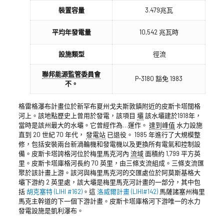
裝置容量
3.479兆瓦
平均年發電量
10,542 兆瓦時
設施類型
徑流
聯邦能源監管委員會
P-3180 豁免 1983
不。
格雷格瀑布計畫位於新罕布夏州戈夫斯敦鎮附近的皮斯卡塔闊格
河上。該地點歷史上曾用於發電，該項目
壩
該水壩建於1918年，
當時是該州最大的水壩。它曾經作為…運作。
達到峰值
水力設施
直到 20 世紀 70 年代，
發電站
已退役。 1985 年進行了大規模整
修，包括安裝兩台新渦輪機和發電機以及更換所有電氣和控制設
備。皮斯卡塔誇格河位於梅里馬克河內
流域
面積約 1,799 平方英
里。皮斯卡塔庫格河長約 70 英里，由三條支流組成。三條支流匯
聚於該計畫上游。該河與梅里馬克河的交匯處位於阿莫斯基格大
壩下游約 2 英里處，該大壩是梅里馬克河計畫的一部分，其中包
括
胡克塞特 (LIHI #162)
。這
洛威爾計畫 (LIHI#142)
馬薩諸塞州梅里
馬克主幹道的下一個下游計畫。皮斯卡塔庫格河下游唯一的水力
發電設施是凱利瀑布。