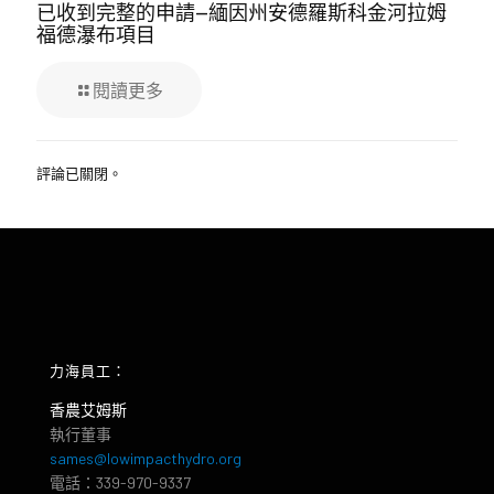
已收到完整的申請—緬因州安德羅斯科金河拉姆
福德瀑布項目
閱讀更多
評論已關閉。
力海員工：
香農艾姆斯
執行董事
sames@lowimpacthydro.org
電話：339-970-9337