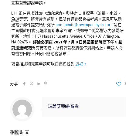
完整重新認證申請。
LIHI 正在尋求對該申請的評論。與特定 LIHI 標準（流量、水質、
魚道
等等）將非常有幫助，但所有評論都會被考慮。意見可以透
過電子郵件提交給研究所
comments@lowimpacthydro.org
請在
主旨欄註明“傑克遜米爾斯專案評論”，或郵寄至低影響水力發電研
究所，地址：1167 Massachusetts Avenue, Office 407, Arlington,
MA 02476。
評論必須在 2021 年 7 月 9 日美國東部時間下午 5 點
前送達研究所
有待考慮。所有評論都將發佈到網站上，申請人將
有機會回應。任何回應也會發布。
項目描述和完整申請可以在這裡找到
這裡。
分享
0
瑪麗艾麗絲·費雪
相關貼文