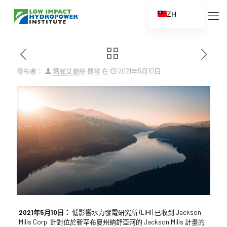
ZH
EN
ES
FR
發布者：
瑪麗艾麗絲·費雪
在
2021年5月10日
ZH_CN
2021年5月10日：
低影響水力發電研究所 (LIHI) 已收到 Jackson
Mills Corp. 針對位於新罕布夏州納舒亞河的 Jackson Mills 計畫的