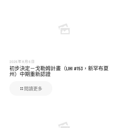
2026 年 8 月 6 日
初步決定－戈勒姆計畫（LIHI #153，新罕布夏
州）中期重新認證
閱讀更多